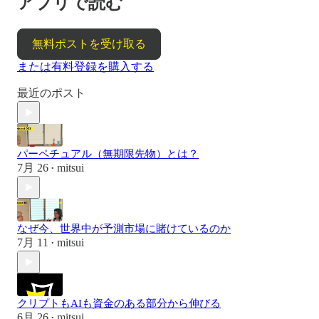
アプリで読む
無料ポストを受け取る
または有料登録を購入する
最近のポスト
パーペチュアル（無期限先物）とは？
7月 26
mitsui
•
なぜ今、世界中が予測市場に賭けているのか
7月 11
mitsui
•
クリプトもAIも資金のある部分から伸びる
6月 26
mitsui
•