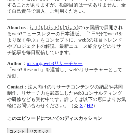
することがありますが、勧誘目的は一切ありません。全
て自己責任で購入、ご利用ください。
About us
：🇯🇵🇺🇸🇰🇷🇨🇳🇪🇸の5ヶ国語で展開され
るweb3ニュースレターの日本語版。「1日5分でweb3を
より深く学ぶ」をコンセプトに、web3の注目トレンド
やプロジェクトの解説、最新ニュース紹介などのリサー
チ記事を毎日配信しています。
Author
：
mitsui @web3リサーチャー
「web3 Research」を運営し、web3リサーチャーとして
活動。
Contact
：法人向けのリサーチコンテンツの納品や共同
制作、リサーチ力を武器にしたweb3コンサルティング
や研修なども受付中です。詳しくは以下の窓口よりお気
軽にお問い合わせください。（📩
X
/
HP
）
このエピソードについてのディスカッション
コメント
リスタック