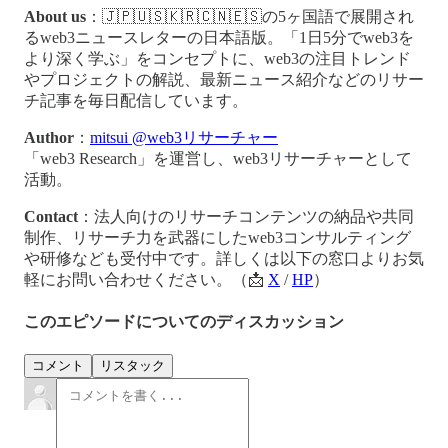
About us
：🇯🇵🇺🇸🇰🇷🇨🇳🇪🇸の5ヶ国語で展開され
るweb3ニュースレターの日本語版。「1日5分でweb3を
より深く学ぶ」をコンセプトに、web3の注目トレンド
やプロジェクトの解説、最新ニュース紹介などのリサー
チ記事を毎日配信しています。
Author
：
mitsui @web3リサーチャー
「web3 Research」を運営し、web3リサーチャーとして
活動。
Contact
：法人向けのリサーチコンテンツの納品や共同
制作、リサーチ力を武器にしたweb3コンサルティング
や研修なども受付中です。詳しくは以下の窓口よりお気
軽にお問い合わせください。（📩
X
/
HP
）
このエピソードについてのディスカッション
コメント
リスタック