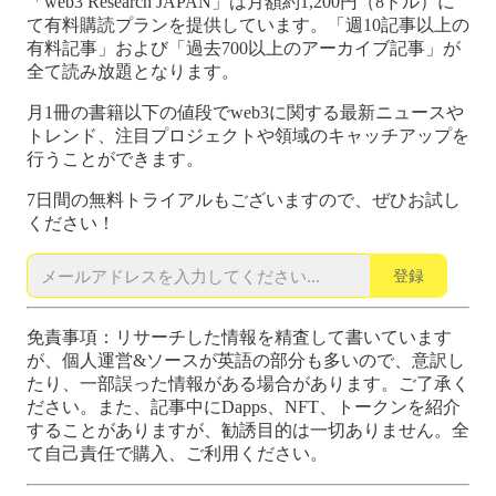
「web3 Research JAPAN」は月額約1,200円（8ドル）に
て有料購読プランを提供しています。「週10記事以上の
有料記事」および「過去700以上のアーカイブ記事」が
全て読み放題となります。
月1冊の書籍以下の値段でweb3に関する最新ニュースや
トレンド、注目プロジェクトや領域のキャッチアップを
行うことができます。
7日間の無料トライアルもございますので、ぜひお試し
ください！
登録
免責事項：リサーチした情報を精査して書いています
が、個人運営&ソースが英語の部分も多いので、意訳し
たり、一部誤った情報がある場合があります。ご了承く
ださい。また、記事中にDapps、NFT、トークンを紹介
することがありますが、勧誘目的は一切ありません。全
て自己責任で購入、ご利用ください。