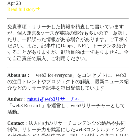
Apr 23
Read full story
免責事項：リサーチした情報を精査して書いています
が、個人運営&ソースが英語の部分も多いので、意訳し
たり、一部誤った情報がある場合があります。ご了承く
ださい。また、記事中にDapps、NFT、トークンを紹介
することがありますが、勧誘目的は一切ありません。全
て自己責任で購入、ご利用ください。
About us
：「web3 for everyone」をコンセプトに、web3
の注目トレンドやプロジェクトの解説、最新ニュース紹
介などのリサーチ記事を毎日配信しています。
Author
：
mitsui @web3リサーチャー
「web3 Research」を運営し、web3リサーチャーとして
活動。
Contact
：法人向けのリサーチコンテンツの納品や共同
制作、リサーチ力を武器にしたweb3コンサルティング
や勉強会なども受付中です。詳しくは以下の窓口よりお