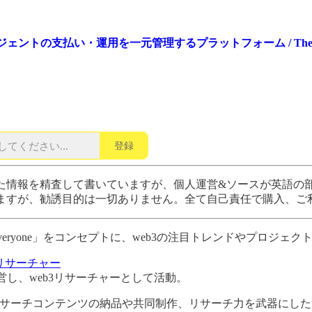
ージェントの支払い・運用を一元管理するプラットフォーム / The Graph
登録
た情報を精査して書いていますが、個人運営&ソースが英語の部
ますが、勧誘目的は一切ありません。全て自己責任で購入、ご
for everyone」をコンセプトに、web3の注目トレンドや
eb3リサーチャー
h」を運営し、web3リサーチャーとして活動。
サーチコンテンツの納品や共同制作、リサーチ力を武器にしたw