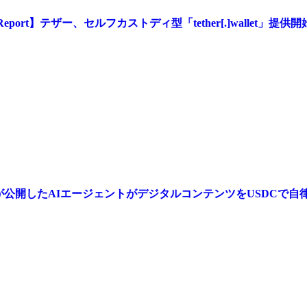
)News Report】テザー、セルフカストディ型「tether[.]wa
graphが公開したAIエージェントがデジタルコンテンツをUSDCで自律