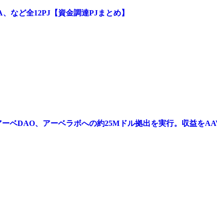
をM&A、など全12PJ【資金調達PJまとめ】
資金調達実施 / アーベDAO、アーベラボへの約25Mドル拠出を実行。収益を