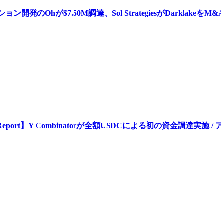
開発のOhが$7.50M調達、Sol StrategiesがDarklake
Daily Report】Y Combinatorが全額USDCによる初の