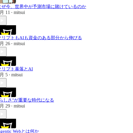
なぜ今、世界中が予測市場に賭けているのか
月 11
mitsui
•
クリプトもAIも資金のある部分から伸びる
月 26
mitsui
•
クリプト暴落とAI
月 5
mitsui
•
"らしさ"が重要な時代になる
月 29
mitsui
•
gentic Webとは何か