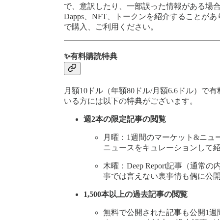
で、意訳したり、一部誤った情報がある場
Dapps、NFT、トークンを紹介すること
で購入、ご利用ください。
✨有料購読特典
月額10ドル（年額80ドル/月額6.6ドル
いる方には以下の特典がございます。
週2本の限定記事の閲覧
月曜：1週間のマーケット&ニュ
ニュースをキュレーションして
木曜：Deep Report記事（通
事では言えない裏事情も偶に公
1,500本以上の過去記事の閲覧
無料で公開された記事も公開1週