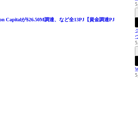
5
n Capitalが$26.50M調達、など全13PJ【資金調達PJ
5
5