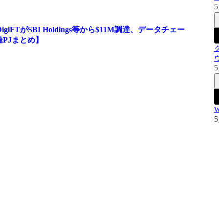
5
FTがSBI Holdings等から$11M調達、データチェー
達PJまとめ】
5
5