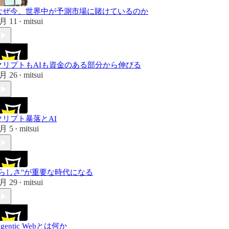
なぜ今、世界中が予測市場に賭けているのか
月 11
mitsui
•
クリプトもAIも資金のある部分から伸びる
月 26
mitsui
•
クリプト暴落とAI
月 5
mitsui
•
"らしさ"が重要な時代になる
月 29
mitsui
•
gentic Webとは何か