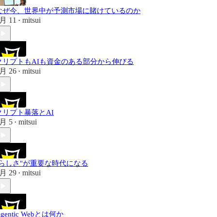
なぜ今、世界中が予測市場に賭けているのか
月 11
mitsui
•
クリプトもAIも資金のある部分から伸びる
月 26
mitsui
•
クリプト暴落とAI
月 5
mitsui
•
"らしさ"が重要な時代になる
月 29
mitsui
•
gentic Webとは何か