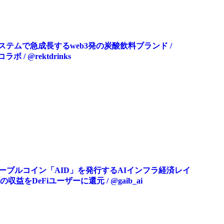
エコシステムで急成長するweb3発の炭酸飲料ブランド /
コラボ / @rektdrinks
テーブルコイン「AID」を発行するAIインフラ経済レイ
益をDeFiユーザーに還元 / @gaib_ai