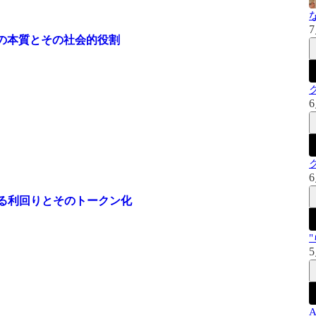
7
利の本質とその社会的役割
6
6
れる利回りとそのトークン化
5
A