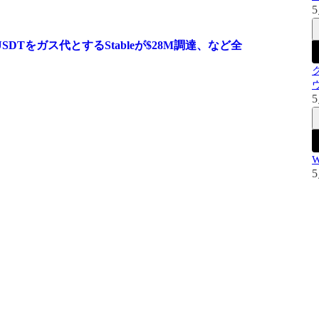
5
SDTをガス代とするStableが$28M調達、など全
5
5