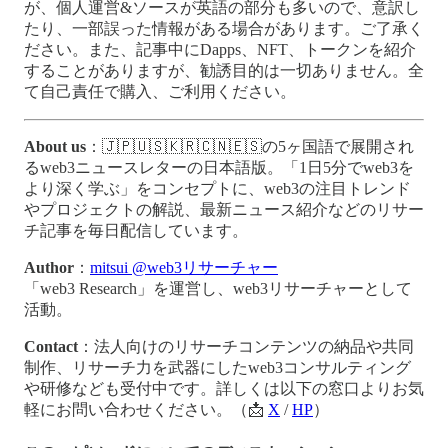
が、個人運営&ソースが英語の部分も多いので、意訳し
たり、一部誤った情報がある場合があります。ご了承く
ださい。また、記事中にDapps、NFT、トークンを紹介
することがありますが、勧誘目的は一切ありません。全
て自己責任で購入、ご利用ください。
About us
：🇯🇵🇺🇸🇰🇷🇨🇳🇪🇸の5ヶ国語で展開され
るweb3ニュースレターの日本語版。「1日5分でweb3を
より深く学ぶ」をコンセプトに、web3の注目トレンド
やプロジェクトの解説、最新ニュース紹介などのリサー
チ記事を毎日配信しています。
Author
：
mitsui @web3リサーチャー
「web3 Research」を運営し、web3リサーチャーとして
活動。
Contact
：法人向けのリサーチコンテンツの納品や共同
制作、リサーチ力を武器にしたweb3コンサルティング
や研修なども受付中です。詳しくは以下の窓口よりお気
軽にお問い合わせください。（📩
X
/
HP
）