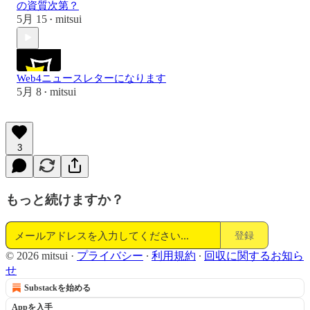
の資質次第？
5月 15
mitsui
•
Web4ニュースレターになります
5月 8
mitsui
•
3
もっと続けますか？
登録
© 2026 mitsui
·
プライバシー
∙
利用規約
∙
回収に関するお知ら
せ
Substackを始める
Appを入手