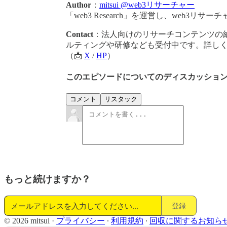
Author
：
mitsui @web3リサーチャー
「web3 Research」を運営し、web3リサ
Contact
：法人向けのリサーチコンテンツの納
ルティングや研修なども受付中です。詳し
（📩
X
/
HP
）
このエピソードについてのディスカッショ
コメント
リスタック
もっと続けますか？
登録
© 2026 mitsui
·
プライバシー
∙
利用規約
∙
回収に関するお知ら