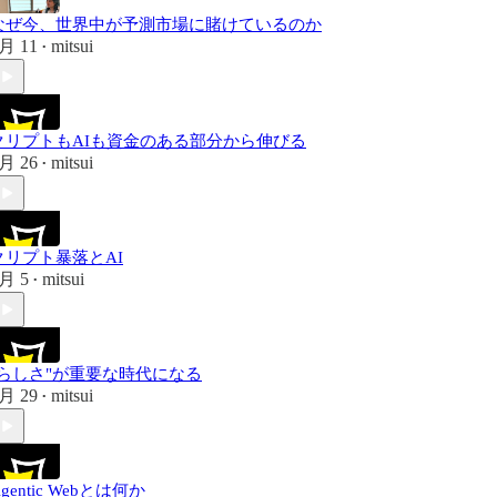
なぜ今、世界中が予測市場に賭けているのか
月 11
mitsui
•
クリプトもAIも資金のある部分から伸びる
月 26
mitsui
•
クリプト暴落とAI
月 5
mitsui
•
"らしさ"が重要な時代になる
月 29
mitsui
•
gentic Webとは何か