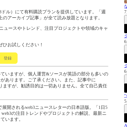
1,200円（8ドル）にて有料購読プランを提供しています。「週
7
以上のアーカイブ記事」が全て読み放題となります。
最新ニュースやトレンド、注目プロジェクトや領域のキャ
6
ぜひお試しください！
登録
6
いていますが、個人運営&ソースが英語の部分も多いの
合があります。ご了承ください。また、記事中に
がありますが、勧誘目的は一切ありません。全て自己責任
5
の5ヶ国語で展開されるweb3ニュースレターの日本語版。「1日5
、web3の注目トレンドやプロジェクトの解説、最新ニ
しています。
A