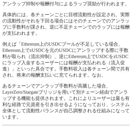
アンラップ抑制や報酬付与によるラップ奨励が行われます。
具体的には、各チェーンごとに目標流動性が設定され、実際
の流動性がそれを下回る場合にはそのチェーンでのアンラッ
プに手数料が課され、逆に不足チェーンでのラップには報酬
が支払われます。
例えば「Ethereum上のUSDCプールが不足している場合、
Ethereum上でzUSDCを元のUSDCにアンラップする際に手数
料が取られ（流出抑制）、逆にEthereum上でUSDCをzUSDC
にラップ入金するユーザーには報酬が支払われる（流入促
進）」といった具合です。手数料収入は各チェーン間で共有
され、将来の報酬支払いに充てられます。なお、
あるチェーンでアンラップ手数料が高騰した場合、
LayerZero/Stargateブリッジを用いて別チェーン経由でアンラ
ップする機能も提供されます。これによりユーザーは最も有
利な経路で元資産を引き出せるようになっており、システム
全体として流動性バランスが自己調整される仕組みになって
います。