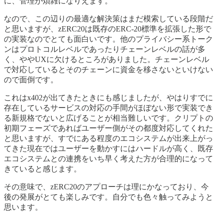
に、管理が煩雑になりえます。
なので、この辺りの最適な解決策はまだ模索している段階だ
と思いますが、zERC20は既存のERC-20標準を拡張した形で
の実装なのでとても面白いです。他のプライバシー系トーク
ンはプロトコルレベルであったりチェーンレベルの話が多
く、ややUXに欠けるところがありました。チェーンレベル
で対応しているとそのチェーンに資金を移さないといけない
ので面倒です。
これはx402が出てきたときにも感じましたが、やはりすでに
存在しているサービスの対応の手間がほぼない形で実装でき
る新規格でないと広げることが相当難しいです。クリプトの
初期フェーズであればユーザー側がその都度対応してくれた
と思いますが、すでにある程度のエコシステムが出来上がっ
てきた現在ではユーザーを動かすにはハードルが高く、既存
エコシステムとの連携をいち早く考えた方が合理的になって
きていると感じます。
その意味で、zERC20のアプローチは理にかなっており、今
後の発展がとても楽しみです。自分でも色々触ってみようと
思います。