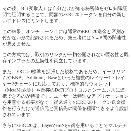
その後、B（受取人）は自分だけが知る秘密値をゼロ知識証
明で証明することで、同額のzERC20トークンを自分の新し
いアドレスにミントします。
この結果、オンチェーン上には通常のERC-20送金と区別が
付かない形で記録されるため、第三者にはA→B間の関連性
が見えません。
この方式では、取引のリンクが一切公開されない匿名性と既
存インフラとの互換性を両立しています。
また、ERC-20標準を拡張した規格であるため、イーサリア
ムやBNB、Arbitrum、Baseといった複数のレイヤー1・レイ
ヤー2チェーンに対応しており、標準的なウォレット
（MetaMask等）や既存のDeFiプロトコルとシームレスに連
携できるのが特徴です。ユーザーは特別なアプリケーション
を用意する必要がなく、従来通りのERC-20トークン送金操
作を行うだけで送信元と受信先の関係を秘匿できるよう設計
されています
さらにzERC20は、LayerZeroの技術を用いることでマルチチ