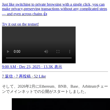
Just like switching to private browsing with a single click, you can
make privacy-preserving transactions without any complicated steps
— and even across chains 👍
Try it out on the testnet!
9:00 AM · Dec 23, 2025
·
13.3K 表示
7 返信
·
7 再投稿
·
52 Like
そして、2026年2月にEthereum、BNB、Base、Arbitrumチェー
ンでメインネットでの公開がスタートしました。