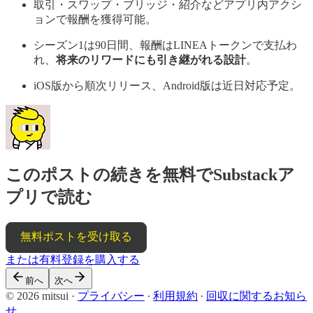
取引・スワップ・ブリッジ・紹介などアプリ内アクシ
ョンで報酬を獲得可能。
シーズン1は90日間、報酬はLINEAトークンで支払わ
れ、
将来のリワードにも引き継がれる設計
。
iOS版から順次リリース、Android版は近日対応予定。
このポストの続きを無料でSubstackア
プリで読む
無料ポストを受け取る
または有料登録を購入する
前へ
次へ
© 2026 mitsui
·
プライバシー
∙
利用規約
∙
回収に関するお知ら
せ