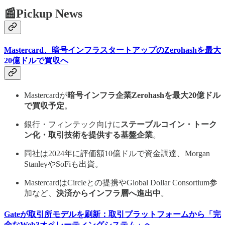
📰Pickup News
Mastercard、暗号インフラスタートアップのZerohashを最大
20億ドルで買収へ
Mastercardが
暗号インフラ企業Zerohashを最大20億ドル
で買収予定
。
銀行・フィンテック向けに
ステーブルコイン・トーク
ン化・取引技術を提供する基盤企業
。
同社は2024年に評価額10億ドルで資金調達、Morgan
StanleyやSoFiも出資。
MastercardはCircleとの提携やGlobal Dollar Consortium参
加など、
決済からインフラ層へ進出中
。
Gateが取引所モデルを刷新：取引プラットフォームから「完
全なWeb3オペレーティングシステム」へ