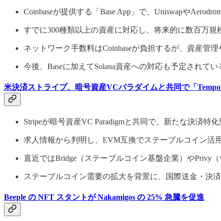
Coinbaseが提供する「Base App」で、UniswapやAer
すでに300種類以上の資産に対応し、将来的に数百万規
ネットワーク手数料はCoinbaseが負担するが、資産管
今後、Baseに加えてSolana資産への対応も予定されてい
米決済ストライプ、暗号資産VCパラダイムと共同で「Temp
Stripeが暗号資産VC Paradigmと共同で、新たな決
求人情報から判明し、EVM互換でステーブルコイン活
直近ではBridge（ステーブルコイン基盤企業）やPr
ステーブルコイン需要の拡大を背景に、国際送金・決済分
Beeple の NFT スタントが Nakamigos の 25% 急騰を促進