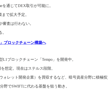
odromeを通じてDEX取引が可能に。
模まで拡大予定。
理や審査は行わない。
る。
o」ブロックチェーン構築へ
済特化型L1ブロックチェーン「Tempo」を開発中。
用を想定。現在はステルス段階。
ivy（ウォレット開発企業）を買収するなど、暗号資産分野に積極
野でSWIFTに代わる基盤を狙う動き。