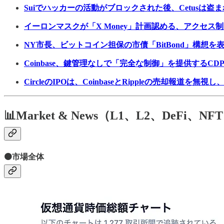
Suiでハッカーの活動がブロックされた後、Cetusは盗
イーロンマスクが「X Money」計画認める、アクセス
NY市長、ビットコイン担保の市債「BitBond」構想を
Coinbase、鍵管理なしで「完全な制御」を提供するC
CircleのIPOは、CoinbaseとRippleの売却報道
📊Market & News（L1、L2、DeFi、NF
🟠市場全体