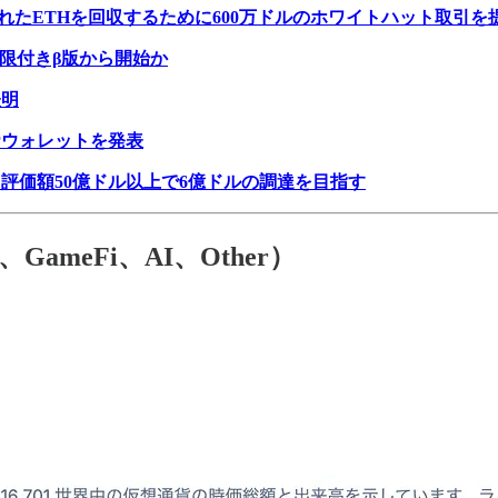
まれたETHを回収するために600万ドルのホワイトハット取引を
制限付きβ版から開始か
表明
DPウォレットを発表
を無視し、評価額50億ドル以上で6億ドルの調達を目指す
T、GameFi、AI、Other）