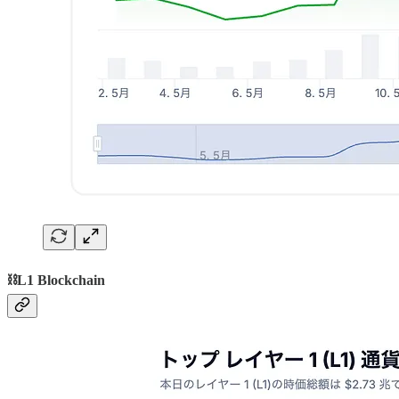
⛓️L1 Blockchain