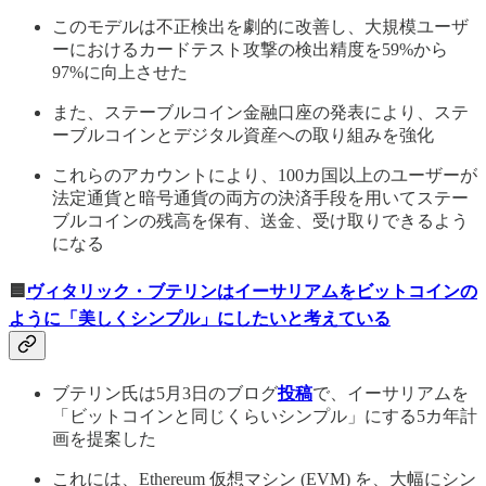
このモデルは不正検出を劇的に改善し、大規模ユーザ
ーにおけるカードテスト攻撃の検出精度を59%から
97%に向上させた
また、ステーブルコイン金融口座の発表により、ステ
ーブルコインとデジタル資産への取り組みを強化
これらのアカウントにより、100カ国以上のユーザーが
法定通貨と暗号通貨の両方の決済手段を用いてステー
ブルコインの残高を保有、送金、受け取りできるよう
になる
🟦
ヴィタリック・ブテリンはイーサリアムをビットコインの
ように「美しくシンプル」にしたいと考えている
ブテリン氏は5月3日のブログ
投稿
で、イーサリアムを
「ビットコインと同じくらいシンプル」にする5カ年計
画を提案した
これには、Ethereum 仮想マシン (EVM) を、大幅にシン