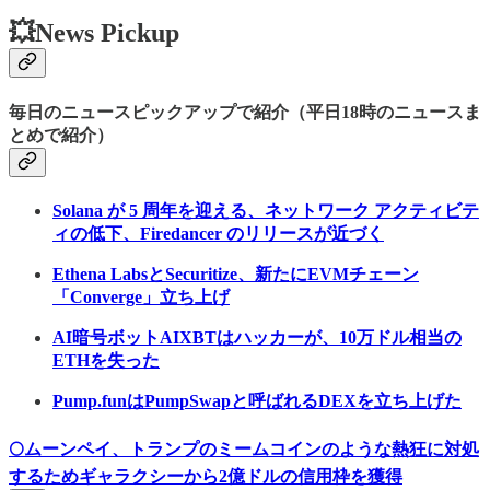
💥News Pickup
毎日のニュースピックアップで紹介（平日18時のニュースま
とめで紹介）
Solana が 5 周年を迎える、ネットワーク アクティビテ
ィの低下、Firedancer のリリースが近づく
Ethena LabsとSecuritize、新たにEVMチェーン
「Converge」立ち上げ
AI暗号ボットAIXBTはハッカーが、10万ドル相当の
ETHを失った
Pump.funはPumpSwapと呼ばれるDEXを立ち上げた
🌕
ムーンペイ、トランプのミームコインのような熱狂に対処
するためギャラクシーから2億ドルの信用枠を獲得