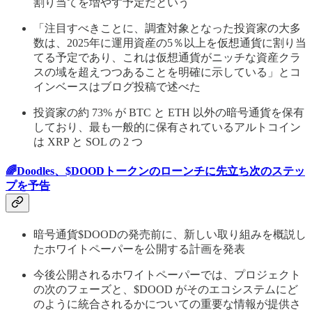
割り当てを増やす予定だという
「注目すべきことに、調査対象となった投資家の大多
数は、2025年に運用資産の5％以上を仮想通貨に割り当
てる予定であり、これは仮想通貨がニッチな資産クラ
スの域を超えつつあることを明確に示している」とコ
インベースはブログ投稿で述べた
投資家の約 73% が BTC と ETH 以外の暗号通貨を保有
しており、最も一般的に保有されているアルトコイン
は XRP と SOL の 2 つ
🌈Doodles、$DOODトークンのローンチに先立ち次のステッ
プを予告
暗号通貨$DOODの発売前に、新しい取り組みを概説し
たホワイトペーパーを公開する計画を発表
今後公開されるホワイトペーパーでは、プロジェクト
の次のフェーズと、$DOOD がそのエコシステムにど
のように統合されるかについての重要な情報が提供さ