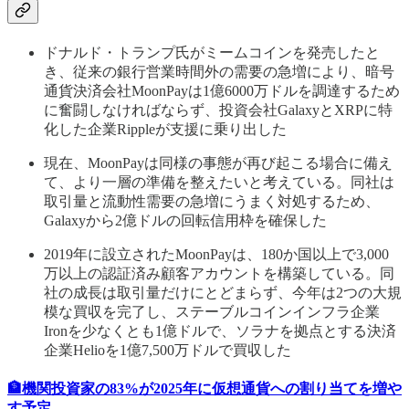
ドナルド・トランプ氏がミームコインを発売したと
き、従来の銀行営業時間外の需要の急増により、暗号
通貨決済会社MoonPayは1億6000万ドルを調達するため
に奮闘しなければならず、投資会社GalaxyとXRPに特
化した企業Rippleが支援に乗り出した
現在、MoonPayは同様の事態が再び起こる場合に備え
て、より一層の準備を整えたいと考えている。同社は
取引量と流動性需要の急増にうまく対処するため、
Galaxyから2億ドルの回転信用枠を確保した
2019年に設立されたMoonPayは、180か国以上で3,000
万以上の認証済み顧客アカウントを構築している。同
社の成長は取引量だけにとどまらず、今年は2つの大規
模な買収を完了し、ステーブルコインインフラ企業
Ironを少なくとも1億ドルで、ソラナを拠点とする決済
企業Helioを1億7,500万ドルで買収した
🏦機関投資家の83%が2025年に仮想通貨への割り当てを増や
す予定