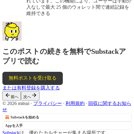
れています。この機能により、ユーザーは手動介
入なしで最大 25 個のウォレット間で連続記録を
維持できる
このポストの続きを無料でSubstackア
プリで読む
無料ポストを受け取る
または有料登録を購入する
前へ
次へ
© 2026 mitsui
·
プライバシー
∙
利用規約
∙
回収に関するお知ら
せ
Substackを始める
Appを入手
Substack
は、優れたカルチャーが集まる場所です