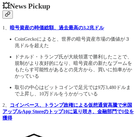
💥News Pickup
1、
暗号資産の時価総額、過去最高の3.2兆ドル
CoinGeckoによると、世界の暗号資産市場の価値が３
兆ドルを超えた
ドナルド・トランプ氏が大統領選で勝利したことで、
規制がより友好的になり、暗号資産の新たなブームを
もたらす可能性があるとの見方から、買いに拍車がか
かっている
取引の中心はビットコインで足元では9万3,480ドルま
で上昇し、10万ドルをうかがっている
2、
コインベース、トランプ政権による仮想通貨高騰で米国
アップルApp Storeのトップ10に返り咲き、金融部門で1位を
獲得