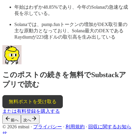
年始はわずか48.85%であり、今年のSolanaの急速な成
長を示している。
Solanaでは、pump.funトークンの増加がDEX取引量の
主な原動力となっており、Solana最大のDEXである
Raydiumが223億ドルの取引高を生み出している
このポストの続きを無料でSubstackア
プリで読む
無料ポストを受け取る
または有料登録を購入する
前へ
次へ
© 2026 mitsui
·
プライバシー
∙
利用規約
∙
回収に関するお知ら
せ