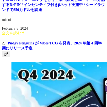
するDePIN / インセンティブ付きβネット実施中 / シードラウ
ンドで350万ドルを調達
mitsui
·
February 8, 2024
全文を読む
2、
Pudgy Penguins が Vibes TCG を発表、2024 年第 4 四半
期にリリース予定