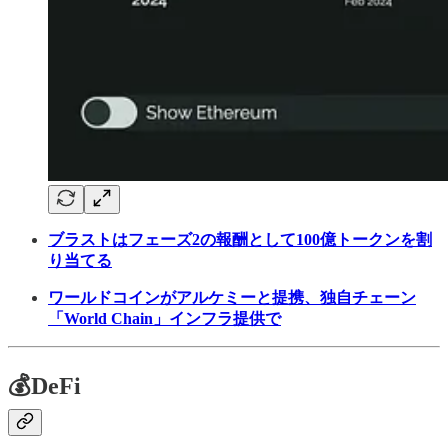
ブラストはフェーズ2の報酬として100億トークンを割
り当てる
ワールドコインがアルケミーと提携、独自チェーン
「World Chain」インフラ提供で
💰DeFi