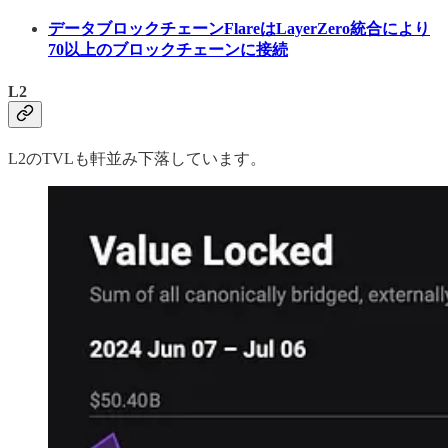
データブロックチェーンFlareはLayerZero統合により
70以上のブロックチェーンに接続
L2
L2のTVLも軒並み下落しています。