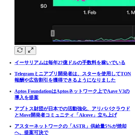
イーサリアムは毎年27億ドルの手数料を稼いでいる
Telegramミニアプリ開発者は、スターを使用してTON
報酬や広告割引を獲得できるようになりました
Aptos FoundationはAptosネットワーク上でAave V3の
導入を提案
アプトス財団が日本での活動強化、アリババクラウド
とMove開発者コミュニティ「Alcove」立ち上げ
アスターネットワークの「ASTR」供給量5%が焼却
へ、提案可決で