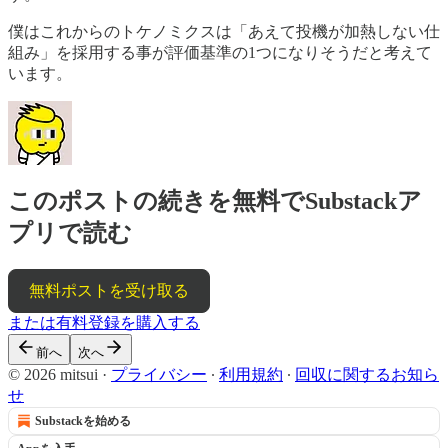
僕はこれからのトケノミクスは「あえて投機が加熱しない仕
組み」を採用する事が評価基準の1つになりそうだと考えて
います。
このポストの続きを無料でSubstackア
プリで読む
無料ポストを受け取る
または有料登録を購入する
前へ
次へ
© 2026 mitsui
·
プライバシー
∙
利用規約
∙
回収に関するお知ら
せ
Substackを始める