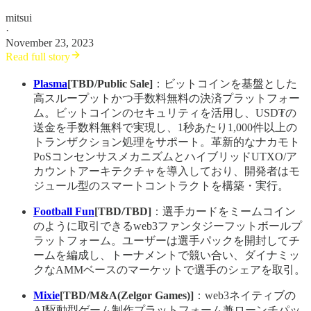
mitsui
·
November 23, 2023
Read full story
Plasma
[TBD/Public Sale]
：ビットコインを基盤とした
高スループットかつ手数料無料の決済プラットフォー
ム。ビットコインのセキュリティを活用し、USD₮の
送金を手数料無料で実現し、1秒あたり1,000件以上の
トランザクション処理をサポート。革新的なナカモト
PoSコンセンサスメカニズムとハイブリッドUTXO/ア
カウントアーキテクチャを導入しており、開発者はモ
ジュール型のスマートコントラクトを構築・実行。
Football Fun
[TBD/TBD]
：選手カードをミームコイン
のように取引できるweb3ファンタジーフットボールプ
ラットフォーム。ユーザーは選手パックを開封してチ
ームを編成し、トーナメントで競い合い、ダイナミッ
クなAMMベースのマーケットで選手のシェアを取引。
Mixie
[TBD/M&A(Zelgor Games)]
：web3ネイティブの
AI駆動型ゲーム制作プラットフォーム兼ローンチパッ