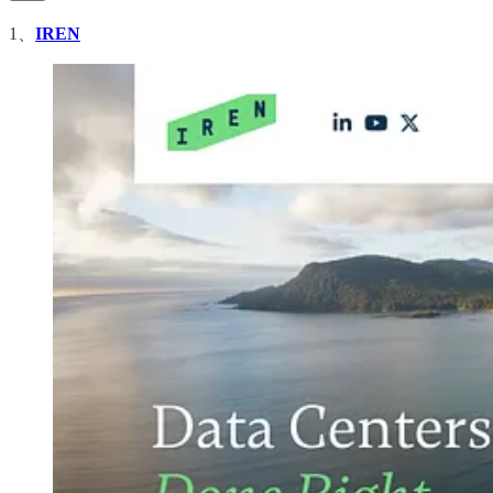
1、
IREN