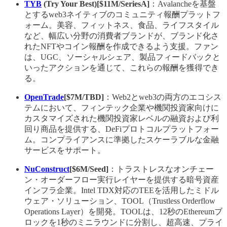
TYB
(Try Your Best)[$11M/SeriesA]
：Avalancheを基盤
とするweb3ネイティブのコミュニティ報酬プラットフ
ォーム。美容、フィットネス、食品、ライフスタイル
など、幅広い分野の消費者ブランドが、ブランド化さ
れたNFTやコイン報酬を作成できるよう支援。ファン
は、UGC、ソーシャルシェア、製品フィードバックと
いったアクションを通じて、これらの報酬を獲得でき
る。
OpenTrade
[$7M/TBD]
：Web2とweb3の両方のエコシス
テムにおいて、フィンテック企業や機関投資家向けに
カスタマイズされた機関投資家レベルの融資および利
回り商品を提供する、DeFiプロトコルプラットフォー
ム。コンプライアンスに準拠したスケーラブルな金融
サービスをサポート。
NuConstruct
[$6M/Seed]
：トラストレスなオンチェー
ン・オーダーフロー実行レイヤーを提供する暗号資産
インフラ企業。Intel TDX対応のTEEを活用したミドル
ウェア・ソリューション、TOOL（Trustless Orderflow
Operations Layer）を開発。TOOLは、12秒のEthereumブ
ロックを1秒のミニラウンドに分割し、超高速、プライ