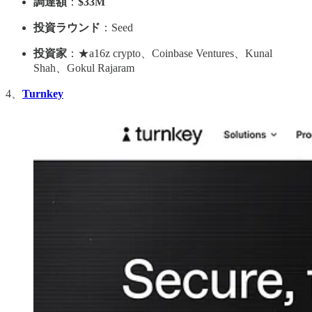
調達額
：
$33M
投資ラウンド
：Seed
投資家
：★a16z crypto、Coinbase Ventures、Kunal
Shah、Gokul Rajaram
4、
Turnkey