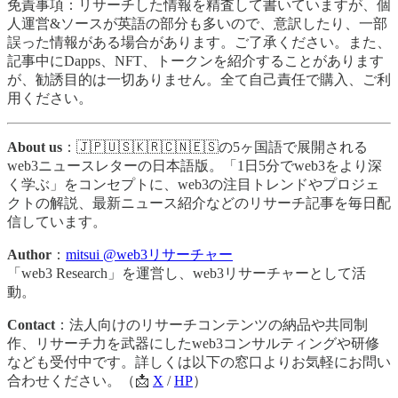
免責事項：リサーチした情報を精査して書いていますが、個
人運営&ソースが英語の部分も多いので、意訳したり、一部
誤った情報がある場合があります。ご了承ください。また、
記事中にDapps、NFT、トークンを紹介することがあります
が、勧誘目的は一切ありません。全て自己責任で購入、ご利
用ください。
About us
：🇯🇵🇺🇸🇰🇷🇨🇳🇪🇸の5ヶ国語で展開される
web3ニュースレターの日本語版。「1日5分でweb3をより深
く学ぶ」をコンセプトに、web3の注目トレンドやプロジェ
クトの解説、最新ニュース紹介などのリサーチ記事を毎日配
信しています。
Author
：
mitsui @web3リサーチャー
「web3 Research」を運営し、web3リサーチャーとして活
動。
Contact
：法人向けのリサーチコンテンツの納品や共同制
作、リサーチ力を武器にしたweb3コンサルティングや研修
なども受付中です。詳しくは以下の窓口よりお気軽にお問い
合わせください。（📩
X
/
HP
）