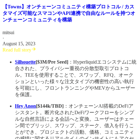
【Towns】オンチェーンコミュニティ構築プロトコル / カス
タマイズ可能なスマコンやAPI連携で自由なルールを持つオ
ンチェーンコミュニティを構築
mitsui
·
August 15, 2023
Read full story
Silhouette
[$3M/Pre Seed]
：Hyperliquidエコシステムに統
合された、プライバシー重視の分散型取引プロトコ
ル。TEEを使用することで、スワップ、RFQ、オーク
ションといった様々な注文タイプの機密性の高い執行
を可能にし、フロントランニングやMEVからユーザー
を保護。
Hey Anon
[$144k/TBD]
：オンチェーンAI搭載のDeFiア
シスタント。断片化されたDeFiワークフローをシンプ
ルな自然言語による会話へと変換。ユーザーはチェー
ン間でブリッジ、スワップ、ステーク、借入を行うこ
とができ、プロジェクトの活動、価格、コミュニティ
の感情に関するリアルタイムのインサイトにもアクセ