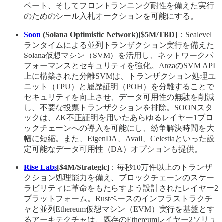
ベート、そしてフロントランニング耐性を備えた実行
のためのシール入札オークションを可能にする。
Soon
(Solana Optimistic Network)[$5M/TBD]
：Sealevel
ランタイムによる並列トランザクション実行を備えた
Solana仮想マシン（SVM）を活用し、ネットワークパ
フォーマンスとセキュリティを強化。AnzaのSVM API
上に構築された分離SVMは、トランザクション処理ユ
ニット（TPU）と履歴証明（POH）を分離することで
セキュリティを向上させ、データ可用性の無駄を削減
し、不要な投票トランザクションを排除。SOONスタ
ックは、ZK不正証明を用いたあらゆるレイヤー1ブロ
ックチェーンへの導入を可能にし、紛争解決時間を大
幅に短縮。また、EigenDA、Avail、Celestiaといった設
定可能なデータ可用性（DA）オプションも提供。
Rise Labs
[$4M/Strategic]
：毎秒10万件以上のトランザ
クション処理能力を備え、ブロックチェーンのスケー
ラビリティに革命をもたらすよう設計されたレイヤー2
プラットフォーム。Rustベースのインフラストラクチ
ャと並列Ethereum仮想マシン（EVM）実行を基盤とす
るアーキテクチャは、既存のEthereumレイヤー2ソリュ