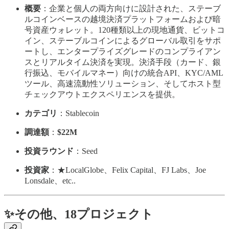
概要
：企業と個人の両方向けに設計された、ステーブ
ルコインベースの越境決済プラットフォームおよび暗
号資産ウォレット。120種類以上の現地通貨、ビットコ
イン、ステーブルコインによるグローバル取引をサポ
ートし、エンタープライズグレードのコンプライアン
スとリアルタイム決済を実現。決済手段（カード、銀
行振込、モバイルマネー）向けの統合API、KYC/AML
ツール、高速流動性ソリューション、そしてホスト型
チェックアウトエクスペリエンスを提供。
カテゴリ
：Stablecoin
調達額
：
$22M
投資ラウンド
：Seed
投資家
：★LocalGlobe、Felix Capital、FJ Labs、Joe
Lonsdale、etc..
✨その他、18プロジェクト