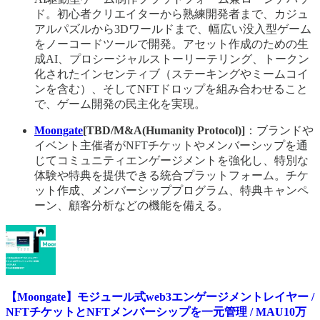
ド。初心者クリエイターから熟練開発者まで、カジュ
アルパズルから3Dワールドまで、幅広い没入型ゲーム
をノーコードツールで開発。アセット作成のための生
成AI、プロシージャルストーリーテリング、トークン
化されたインセンティブ（ステーキングやミームコイ
ンを含む）、そしてNFTドロップを組み合わせること
で、ゲーム開発の民主化を実現。
Moongate
[TBD/M&A(Humanity Protocol)]
：ブランドや
イベント主催者がNFTチケットやメンバーシップを通
じてコミュニティエンゲージメントを強化し、特別な
体験や特典を提供できる統合プラットフォーム。チケ
ット作成、メンバーシッププログラム、特典キャンペ
ーン、顧客分析などの機能を備える。
【Moongate】モジュール式web3エンゲージメントレイヤー /
NFTチケットとNFTメンバーシップを一元管理 / MAU10万