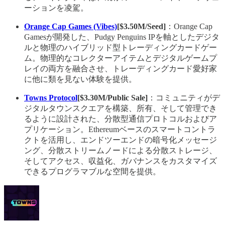
ーションを凌駕。
Orange Cap Games (Vibes)
[$3.50M/Seed]
：Orange Cap
Gamesが開発した、Pudgy Penguins IPを軸としたデジタ
ルと物理のハイブリッド型トレーディングカードゲー
ム。物理的なコレクターアイテムとデジタルゲームプ
レイの両方を融合させ、トレーディングカード愛好家
に他に類を見ない体験を提供。
Towns Protocol
[$3.30M/Public Sale]
：コミュニティがデ
ジタルタウンスクエアを構築、所有、そして管理でき
るように設計された、分散型通信プロトコルおよびア
プリケーション。Ethereumベースのスマートコントラ
クトを活用し、エンドツーエンドの暗号化メッセージ
ング、分散ストリームノードによる分散ストレージ、
そしてアクセス、収益化、ガバナンスをカスタマイズ
できるプログラマブルな空間を提供。