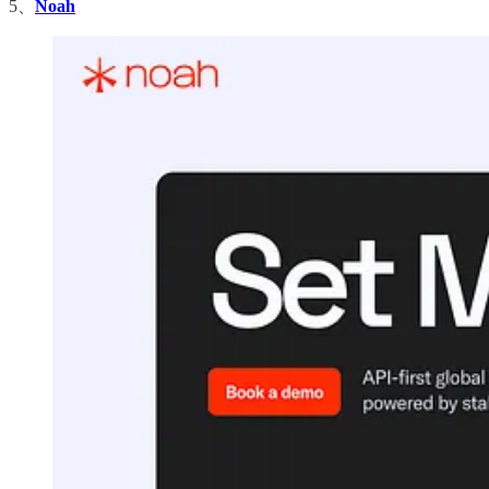
5、
Noah