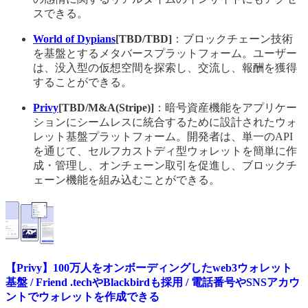
スできる。
World of Dypians
[TBD/TBD]
：ブロックチェーン技術
を基盤とするメタバースプラットフォーム。ユーザー
は、没入型の仮想空間を探索し、交流し、報酬を獲得
することができる。
Privy
[TBD/M&A(Stripe)]
：暗号資産機能をアプリケー
ションにシームレスに統合するために設計されたウォ
レット基盤プラットフォーム。開発者は、単一のAPI
を通じて、セルフカストディ型ウォレットを簡単に作
成・管理し、オンチェーン取引を促進し、ブロックチ
ェーン機能を組み込むことができる。
【Privy】100万人をオンボーディングしたweb3ウォレット
基盤 / Friend .techやBlackbirdも採用 / 電話番号やSNSアカウ
ントでウォレットを作成できる