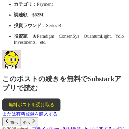
カテゴリ
：Payment
調達額
：
$82M
投資ラウンド
：Series B
投資家
：★Paradigm、ConsenSys、QuantumLight、Yolo
Investments、etc..
このポストの続きを無料でSubstackア
プリで読む
無料ポストを受け取る
または有料登録を購入する
前へ
次へ
© 2026 mitsui
·
プライバシー
∙
利用規約
∙
回収に関するお知ら