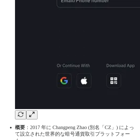
概要
：2017 年に Changpeng Zhao (別名「CZ」) によっ
て設立された世界的な暗号通貨取引プラットフォー