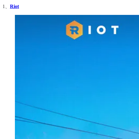
1、
Riot