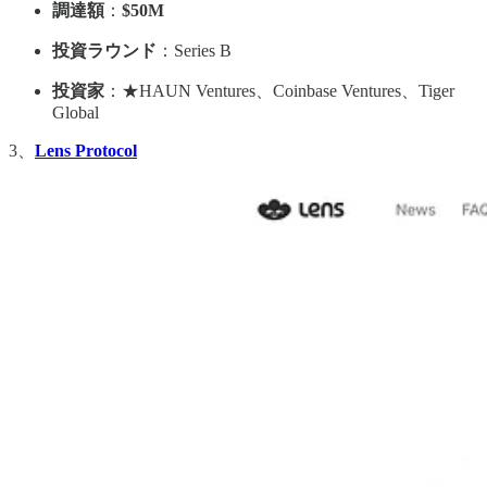
調達額
：
$50M
投資ラウンド
：Series B
投資家
：★HAUN Ventures、Coinbase Ventures、Tiger
Global
3、
Lens Protocol