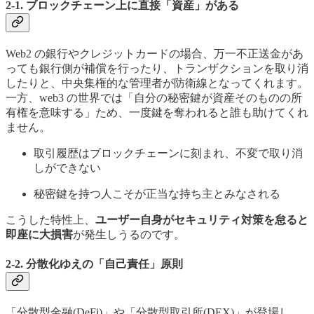
2-1. ブロックチェーン上に直接「資産」がある
Web2 の銀行やクレジットカードの場合、万一不正送金があ
っても銀行側が補償を行ったり、トランザクションを取り消
したりと、中央集権的な管理者が防衛線となってくれます。
一方、web3 の世界では「自分の秘密鍵が資産そのものの所
有権を意味する」ため、一度鍵を奪われると誰も助けてくれ
ません。
取引履歴はブロックチェーンに刻まれ、不変で取り消
しができない
秘密鍵を持つ人こそが正当な持ち主とみなされる
こうした特性上、
ユーザー自身がセキュリティ対策を怠ると
即座に大損害
が発生しうるのです。
2-2. 分散化ゆえの「自己責任」原則
「分散型金融(DeFi)」や「分散型取引所(DEX)」が登場し、