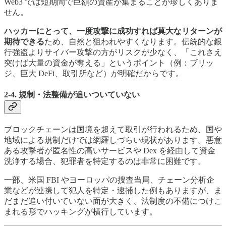
Web3 では短期間で巨額の資産が集まることが珍しくありま
せん。
ハッカーにとって、一度攻撃に成功すれば莫大なリターンが
期待できる
ため、自然と狙われやすくなります。伝統的な銀
行強盗よりサイバー攻撃の方がリスクが少なく、「これさえ
突けば大量の資金が奪える」というポイント（例：ブリッ
ジ、巨大 DeFi、取引所など）が明確だからです。
2-4. 規制・法整備が追いついていない
ブロックチェーンは国境を超えて取引が行われるため、国や
地域による規制だけでは網羅しづらい現状があります。悪意
ある攻撃者が匿名性の高いサービスや Dex を経由して資金
洗浄する場合、犯罪者を特定するのは非常に困難です。
一部、米国 FBI やヨーロッパの捜査当局、チェーン分析企
業などが連携して犯人を特定・逮捕した例もありますが、ま
だまだ追い付いていない面が大きく、法制度の不備につけこ
まれる形でハッキングが横行しています。