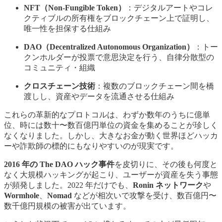
NFT（Non-Fungible Token）
：デジタルアートやコレ
クティブルの所有権をブロックチェーン上で証明し、
唯一性を担保する仕組み
DAO（Decentralized Autonomous Organization）
：トー
クンホルダーが投票で意思決定を行う、自律分散型の
コミュニティ・組織
クロスチェーン技術
：複数のブロックチェーン間を橋
渡しし、資産やデータを流通させる仕組み
これらの革新的なプロトコルは、わずか数年のうちに億単
位、時には数十〜数百億円単位の資金を集めることが珍しく
なくなりました。しかし、大きなお金が動く世界ほどハッカ
ーや詐欺師の標的にもなりやすいのが現実です。
2016 年の The DAO ハック事件
を皮切りに、その後も何度と
なく大規模ハッキングが起こり、ユーザーが資産を失う事態
が頻発しました。2022 年だけでも、
Ronin ネットワーク
や
Wormhole
、
Nomad
などが相次いで攻撃を受け、数百億円〜
数千億円規模の被害が出ています。