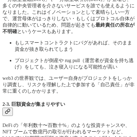
多くの中央管理者を介さないサービスを誰でも使えるように
なりました。これはイノベーションとして素晴らしい一方
で、運営母体がはっきりしない・もしくはプロトコル自体が
自律的に動いているため、問題が起きても
最終責任の所在が
不明確
というケースもあります。
もしスマートコントラクトにバグがあれば、そのまま
資金が抜き取られてしまう
プロジェクトが倒産や rug pull（運営者が資金を持ち逃
げ）をしても、泣き寝入りになる可能性が高い
web3 の世界観では、ユーザー自身がプロジェクトをしっか
り調査し、リスクを理解した上で参加する「自己責任」が非
常に重くのしかかります。
2-3. 巨額資金が集まりやすい
DeFi の「年利数十〜百数十%」のような投資チャンスや、
NFT ブームで数億円の取引が行われるマーケットなど、