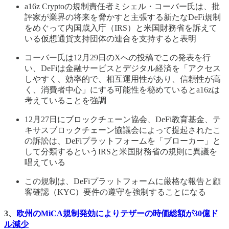
a16z Cryptoの規制責任者ミシェル・コーバー氏は、批
評家が業界の将来を脅かすと主張する新たなDeFi規制
をめぐって内国歳入庁（IRS）と米国財務省を訴えて
いる仮想通貨支持団体の連合を支持すると表明
コーバー氏は12月29日のXへの投稿でこの発表を行
い、DeFiは金融サービスとデジタル経済を「アクセス
しやすく、効率的で、相互運用性があり、信頼性が高
く、消費者中心」にする可能性を秘めているとa16zは
考えていることを強調
12月27日にブロックチェーン協会、DeFi教育基金、テ
キサスブロックチェーン協議会によって提起されたこ
の訴訟は、DeFiプラットフォームを「ブローカー」と
して分類するというIRSと米国財務省の規則に異議を
唱えている
この規制は、DeFiプラットフォームに厳格な報告と顧
客確認（KYC）要件の遵守を強制することになる
3、
欧州のMiCA規制発効によりテザーの時価総額が30億ド
ル減少