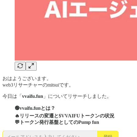
おはようございます。
web3リサーチャーのmitsuiです。
今日は「
vvaifu.fun
」についてリサーチしました。
🟢vvaifu.funとは？
🔥リリースの変遷と$VVAIFUトークンの状況
💬トークン発行基盤としてのPump fun
登録