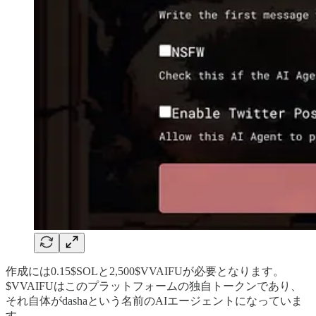
作成には0.15$SOLと2,500$VVAIFUが必要となります。
$VVAIFUはこのプラットフォームの独自トークンであり、
それ自体がdashaという名前のAIエージェントになっていま
す。