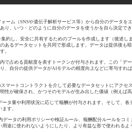
ォーム（SNSや遺伝子解析サービス等）から自分のデータを
あり、いつ・どのように自分のデータを使うかを自ら決定でき
集約し、安全に共有するためのプールを作成します（後述しますが
のあるデータセットを共同で形成します。データは提供後も暗
す​。
内で占める貢献度を表すトークンが付与されます。この「デー
り、自分の提供データがAIモデルの精度向上などに寄与すれ
a上のスマートコントラクトを介して必要なデータセットにアクセ
明性が確保され、かつそのモデルが生み出した価値（例えば高
ータ量や利用状況に応じて報酬が付与されます。そして、各デー
います。
ール内データの利用ポリシーや検証ルール、報酬配分ルールをコ
い用途に使われないようにしたり、より有益な形で使われるよう