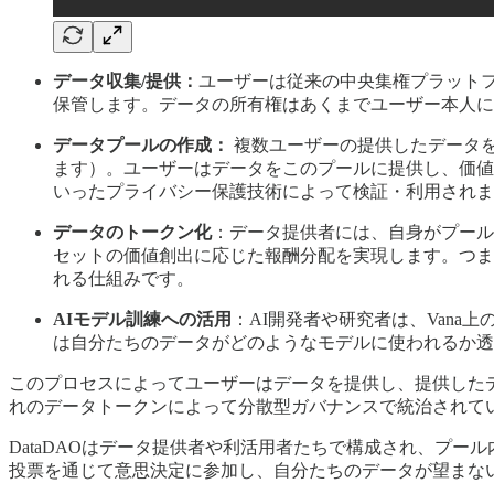
データ収集/提供：
ユーザーは従来の中央集権プラットフ
保管します。データの所有権はあくまでユーザー本人に
データプールの作成：
複数ユーザーの提供したデータを
ます）。ユーザーはデータをこのプールに提供し、価値
いったプライバシー保護技術によって検証・利用されま
データのトークン化
：データ提供者には、自身がプール
セットの価値創出に応じた報酬分配を実現します。つま
れる仕組みです​。
AIモデル訓練への活用
：AI開発者や研究者は、Van
は自分たちのデータがどのようなモデルに使われるか透
このプロセスによってユーザーはデータを提供し、提供したデ
れのデータトークンによって分散型ガバナンスで統治されて
DataDAOはデータ提供者や利活用者たちで構成され、プ
投票を通じて意思決定に参加し、自分たちのデータが望まな