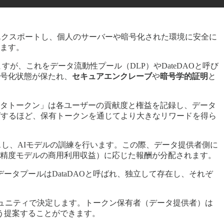
エクスポートし、個人のサーバーや暗号化された環境に安全に
ます。
、これをデータ流動性プール（DLP）やDateDAOと呼び
号化状態が保たれ、
セキュアエンクレーブ
や
暗号学的証明
と
タトークン」は各ユーザーの貢献度と権益を記録し、データ
ばするほど、保有トークンを通じてより大きなリワードを得ら
スし、AIモデルの訓練を行います。この際、データ提供者側に
精度モデルの商用利用収益）に応じた報酬が分配されます。
タプールはDataDAOと呼ばれ、独立して存在し、それぞ
ミュニティで決定します。トークン保有者（データ提供者）は
提案することができます​。