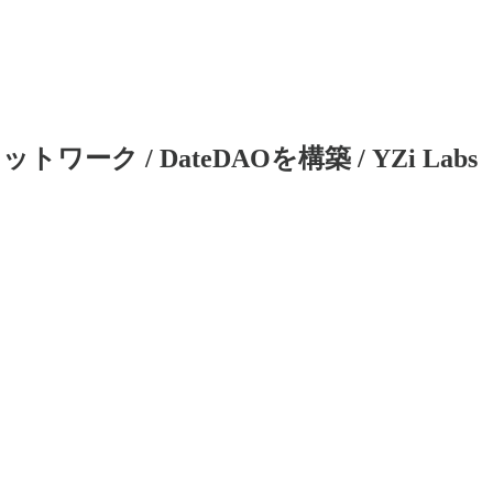
/ DateDAOを構築 / YZi Labs