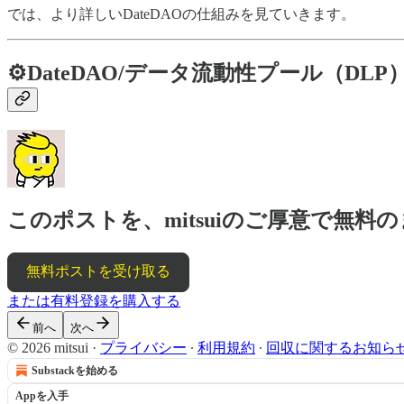
では、より詳しいDateDAOの仕組みを見ていきます。
⚙️DateDAO/データ流動性プール（DL
このポストを、mitsuiのご厚意で無
無料ポストを受け取る
または有料登録を購入する
前へ
次へ
© 2026 mitsui
·
プライバシー
∙
利用規約
∙
回収に関するお知ら
Substackを始める
Appを入手