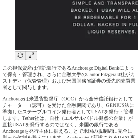
この担保資産は信託銀行であるAnchorage Digital Bankによっ
て保有・管理され、さらに金融大手のCantor Fitzgerald社がカ
ストディ（保管管理）および米国財務省証券の優先的売買業
者として関与します。
Anchorageは米通貨監督庁（OCC）から全米信託銀行として
チャーター（認可）を受けた金融機関であり、GENIUS法に
準拠したステーブルコイン発行者としてUSATを発行・管理
します。Tether社は、自社（エルサルバドル拠点の企業）が
直接USATを発行するのではなく、米国の銀行である
Anchorageを発行主体に据えることで米国の規制網に完全に
則った体制を整えています。Anchorageは新設されるUSAT事