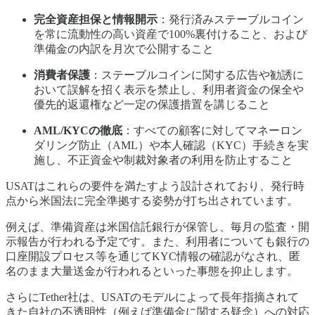
完全資産担保と情報開示
：発行済みステーブルコイン
を常に流動性の高い資産で100%裏付けること、および
準備金の内訳を月次で公開すること
消費者保護
：ステーブルコインに関する広告や勧誘に
おいて誤解を招く表示を禁止し、利用者資金の保全や
優先的返還権など一定の保護措置を講じること
AML/KYCの徹底
：すべての顧客に対してマネーロン
ダリング防止（AML）や本人確認（KYC）手続きを実
施し、不正資金や制裁対象者の利用を防止すること
USATはこれらの要件を満たすよう設計されており、発行時
点から米国法に完全準拠する姿勢が打ち出されています。
例えば、準備資産は米国信託銀行が保管し、毎月の監査・開
示報告が行われる予定です。また、利用者についても銀行の
口座開設プロセス等を通じてKYC情報の確認がなされ、匿
名のまま大量送金が行われるといった事態を抑止します。
さらにTether社は、USATのモデルによって長年指摘されて
きた自社の不透明性（例えば準備金に関する疑念）への対応