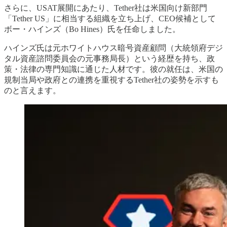
さらに、USAT展開にあたり、Tether社は米国向け新部門
「Tether US」に相当する組織を立ち上げ、CEO候補として
ボー・ハインズ（Bo Hines）氏を任命しました。
ハインズ氏は元ホワイトハウス暗号資産顧問（大統領府デジ
タル資産諮問委員会の元事務局長）という経歴を持ち、政
策・法律の専門知識に通じた人材です。彼の就任は、米国の
規制当局や政府との連携を重視するTether社の姿勢を示すも
のと言えます。