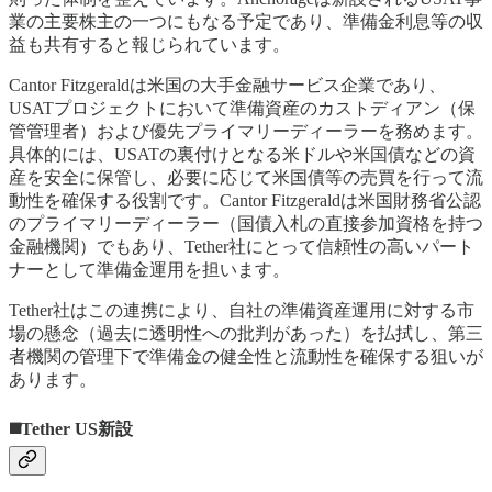
業の主要株主の一つにもなる予定であり、準備金利息等の収
益も共有すると報じられています。
Cantor Fitzgeraldは米国の大手金融サービス企業であり、
USATプロジェクトにおいて準備資産のカストディアン（保
管管理者）および優先プライマリーディーラーを務めます。
具体的には、USATの裏付けとなる米ドルや米国債などの資
産を安全に保管し、必要に応じて米国債等の売買を行って流
動性を確保する役割です。Cantor Fitzgeraldは米国財務省公認
のプライマリーディーラー（国債入札の直接参加資格を持つ
金融機関）でもあり、Tether社にとって信頼性の高いパート
ナーとして準備金運用を担います。
Tether社はこの連携により、自社の準備資産運用に対する市
場の懸念（過去に透明性への批判があった）を払拭し、第三
者機関の管理下で準備金の健全性と流動性を確保する狙いが
あります。
◼️Tether US新設