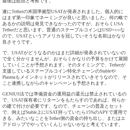
最後は総括と考察です。
遂にTetherの米国準拠型USATが発表されました。個人的に
はまず第一印象でネーミングが良いと思いました。何の略で
あるかの説明は発見できなかったのですが、おそらくUSA
Tetherだと思います。普通のステーブルコインはUSD+○○な
ので、USATというアメリカを冠していそうな名前はかなり
良さそうです。
で、USATがどうなるのかはまだ詳細が発表されていないの
で全く分かりませんが、おそらくかなりの予算をかけて展開
していくことが予想されます。そのタイミングで、Tetherが
支援しているステーブルコイン特化チェーンのStableや
Plasmaもメインネットがリリースされていきそうなので、そ
こと連携しながらのキャンペーンも予想されます。
GENIUS法では準備資金の運用益の還元は禁止されているの
で、USAT保有者にリターンをもたらすのであれば、何らか
の建て付けが必要です。なので、チェーンの普及とセット
で、例えばStable上にUSAT持っていたら15%のAPYで運用で
きる、みたいなことをTether側の資金の持ち出し、またはエ
アドロップでやっていくんじゃないかなと考えています。