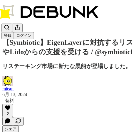
登録
ログイン
【Symbiotic】EigenLayerに対
やLidoからの支援を受ける / @symbioticf
リステーキング市場に新たな黒船が登場しました。
mitsui
6月 13, 2024
∙ 有料
2
シェア