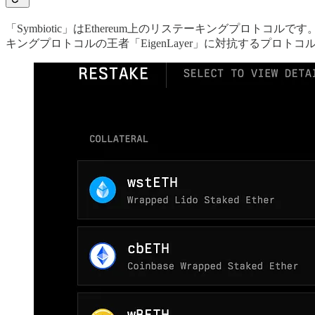
「Symbiotic」はEthereum上のリステーキングプロト
キングプロトコルの王者「EigenLayer」に対抗するプロ