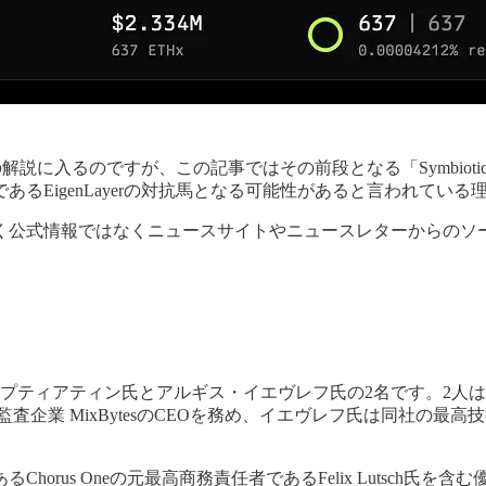
との違い」の解説に入るのですが、この記事ではその前段となる「Sym
者であるEigenLayerの対抗馬となる可能性があると言われてい
く公式情報ではなくニュースサイトやニュースレターからのソ
ーはプティアティン氏とアルギス・イエヴレフ氏の2名です。2人は監
企業 MixBytesのCEOを務め、イエヴレフ氏は同社の最
orus Oneの元最高商務責任者であるFelix Lutsch