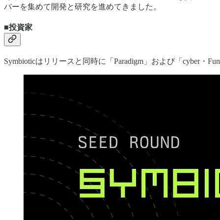
バーを集めて開発と研究を進めてきました。
■投資家
Symbioticはリリースと同時に「Paradigm」および「cy