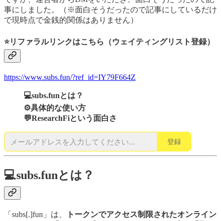
事にしました。（※面白そうだったので記事にしているだけ
で現時点で金銭的関係はありません）
⭐️リファラルリンクはこちら（ウェイティングリスト登録）
https://www.subs.fun/?ref_id=IY79F664Z
💻subs.funとは？
⚙️具体的な使い方
💬ResearchFiという面白さ
登録
💻subs.funとは？
「subs[.]fun」は、
トークンでアクセス制限されたオンライン