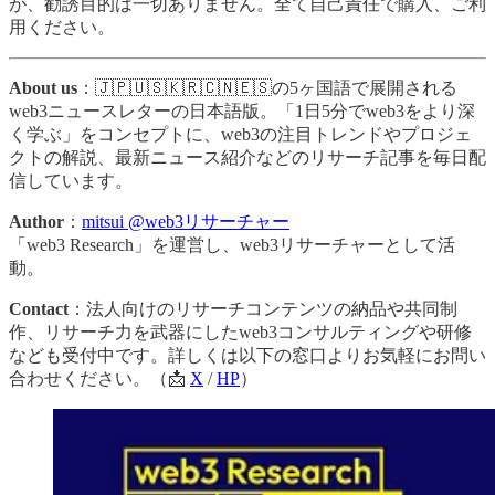
が、勧誘目的は一切ありません。全て自己責任で購入、ご利
用ください。
About us
：🇯🇵🇺🇸🇰🇷🇨🇳🇪🇸の5ヶ国語で展開される
web3ニュースレターの日本語版。「1日5分でweb3をより深
く学ぶ」をコンセプトに、web3の注目トレンドやプロジェ
クトの解説、最新ニュース紹介などのリサーチ記事を毎日配
信しています。
Author
：
mitsui @web3リサーチャー
「web3 Research」を運営し、web3リサーチャーとして活
動。
Contact
：法人向けのリサーチコンテンツの納品や共同制
作、リサーチ力を武器にしたweb3コンサルティングや研修
なども受付中です。詳しくは以下の窓口よりお気軽にお問い
合わせください。（📩
X
/
HP
）