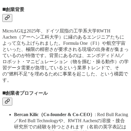
◼️創業背景
MicroAGIは2025年、ドイツ屈指の工学系大学RWTH
Aachen（アーヘン工科大学）に縁のあるエンジニアたちに
よって立ち上げられました。Formula One（F1）や航空宇宙
といった、極限の精密さが要求される現場の出身者が集まっ
ているのが特徴です。背景にあるのは、エンボディドAI／
ロボット・マニピュレーション（物を掴む・操る動作）の学
習データ需要が急増しているという業界トレンドで、そ
の”燃料不足”を埋めるために事業を起こした、という構図で
す。
◼️創業者プロフィール
Bercan Kilic（Co-founder & Co-CEO）
: Red Bull Racing
／Red Bull Technologyや、RWTH Aachenの溶接・接合
研究所での経験を持つとされます（名前の英字表記は