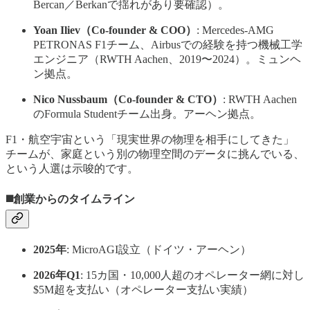
Bercan／Berkanで揺れがあり要確認）。
Yoan Iliev（Co-founder & COO）
: Mercedes-AMG
PETRONAS F1チーム、Airbusでの経験を持つ機械工学
エンジニア（RWTH Aachen、2019〜2024）。ミュンヘ
ン拠点。
Nico Nussbaum（Co-founder & CTO）
: RWTH Aachen
のFormula Studentチーム出身。アーヘン拠点。
F1・航空宇宙という「現実世界の物理を相手にしてきた」
チームが、家庭という別の物理空間のデータに挑んでいる、
という人選は示唆的です。
◼️創業からのタイムライン
2025年
: MicroAGI設立（ドイツ・アーヘン）
2026年Q1
: 15カ国・10,000人超のオペレーター網に対し
$5M超を支払い（オペレーター支払い実績）