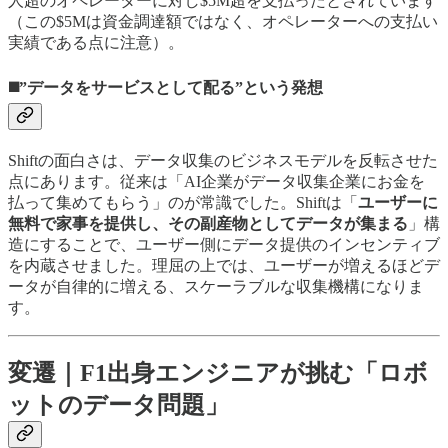
人超のオペレーターに対し$5M超を支払ったとされています
（この$5Mは資金調達額ではなく、オペレーターへの支払い
実績である点に注意）。
◼️”データをサービスとして配る”という発想
Shiftの面白さは、データ収集のビジネスモデルを反転させた
点にあります。従来は「AI企業がデータ収集企業にお金を
払って集めてもらう」のが常識でした。Shiftは「
ユーザーに
無料で家事を提供し、その副産物としてデータが集まる
」構
造にすることで、ユーザー側にデータ提供のインセンティブ
を内蔵させました。理屈の上では、ユーザーが増えるほどデ
ータが自律的に増える、スケーラブルな収集機構になりま
す。
変遷｜F1出身エンジニアが挑む「ロボ
ットのデータ問題」