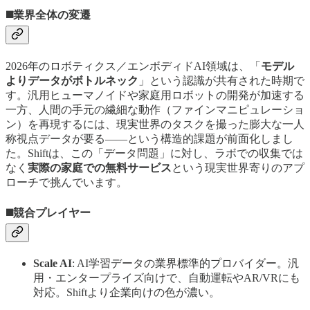
◼️業界全体の変遷
2026年のロボティクス／エンボディドAI領域は、「
モデル
よりデータがボトルネック
」という認識が共有された時期で
す。汎用ヒューマノイドや家庭用ロボットの開発が加速する
一方、人間の手元の繊細な動作（ファインマニピュレーショ
ン）を再現するには、現実世界のタスクを撮った膨大な一人
称視点データが要る——という構造的課題が前面化しまし
た。Shiftは、この「データ問題」に対し、ラボでの収集では
なく
実際の家庭での無料サービス
という現実世界寄りのアプ
ローチで挑んでいます。
◼️競合プレイヤー
Scale AI
: AI学習データの業界標準的プロバイダー。汎
用・エンタープライズ向けで、自動運転やAR/VRにも
対応。Shiftより企業向けの色が濃い。