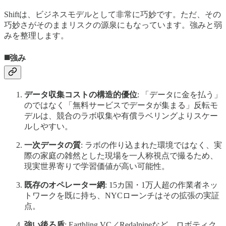
Shiftは、ビジネスモデルとして非常に巧妙です。ただ、その
巧妙さがそのままリスクの源泉にもなっています。強みと弱
みを整理します。
◼️強み
データ収集コストの構造的優位
: 「データに金を払う」
のではなく「無料サービスでデータが集まる」反転モ
デルは、競合のラボ収集や有償ラベリングよりスケー
ルしやすい。
一次データの質
: ラボの作り込まれた環境ではなく、実
際の家庭の雑然とした現場を一人称視点で撮るため、
現実世界寄りで学習価値が高い可能性。
既存のオペレーター網
: 15カ国・1万人超の作業者ネッ
トワークを既に持ち、NYCローンチはその拡張の実証
点。
強い後ろ盾
: Earthling VC／Redalpineなど、ロボティク