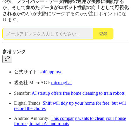
今後、
プライバシー・データ削除の運用が実際に機能する
か
、そして
集めたデータがロボット性能の向上として可視化
されるか
の2点が実際にワークするのかが注目ポイントにな
ります。
登録
参考リンク
公式サイト:
shiftapp.nyc
親会社 MicroAGI:
microagi.ai
Semafor:
AI startup offers free home cleaning to train robots
Digital Trends:
Shift will tidy up your home for free, but will
record the chores
Android Authority:
This company wants to clean your house
for free, to train AI and robots