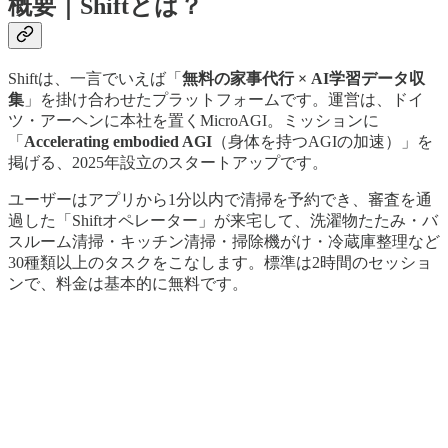
概要｜Shiftとは？
Shiftは、一言でいえば「
無料の家事代行 × AI学習データ収
集
」を掛け合わせたプラットフォームです。運営は、ドイ
ツ・アーヘンに本社を置くMicroAGI。ミッションに
「
Accelerating embodied AGI
（身体を持つAGIの加速）」を
掲げる、2025年設立のスタートアップです。
ユーザーはアプリから1分以内で清掃を予約でき、審査を通
過した「Shiftオペレーター」が来宅して、洗濯物たたみ・バ
スルーム清掃・キッチン清掃・掃除機がけ・冷蔵庫整理など
30種類以上のタスクをこなします。標準は2時間のセッショ
ンで、料金は基本的に無料です。