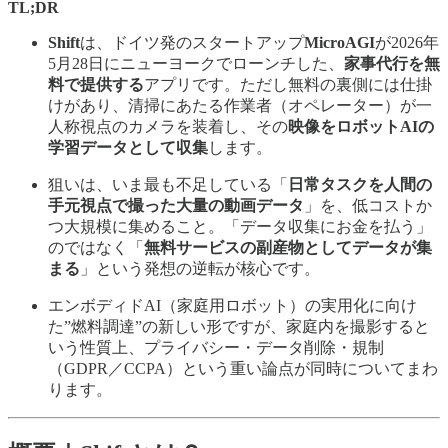
TL;DR
Shift
は、ドイツ発のスタートアップ
MicroAGI
が2026年
5月28日にニューヨークでローンチした、
家事代行を無
料で提供する
アプリです。ただし無料の裏側には仕掛
けがあり、清掃にあたる作業者（オペレーター）が一
人称視点のカメラを装着し、その
映像をロボットAIの
学習データとして収集
します。
狙いは、いま最も不足している「
日常タスクを人間の
手元視点で撮った大量の動画データ
」を、低コストか
つ大規模に集めること。「データ収集にお金を払う」
のではなく「
無料サービスの副産物としてデータが集
まる
」という発想の逆転が核心です。
エンボディドAI（家庭用ロボット）の実用化に向け
た”燃料調達”の新しい形ですが、家庭内を撮影すると
いう性質上、プライバシー・データ削除・規制
（GDPR／CCPA）という重い論点が同時についてまわ
ります。