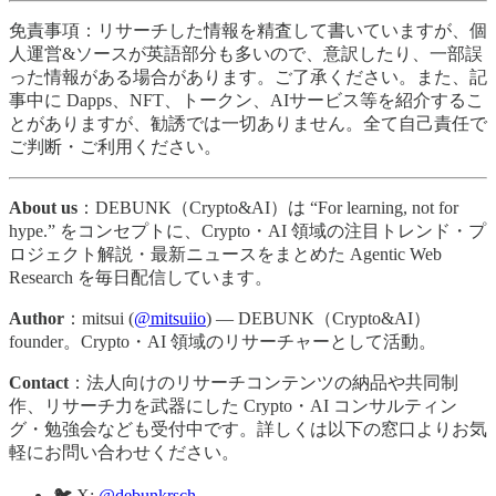
免責事項：リサーチした情報を精査して書いていますが、個
人運営&ソースが英語部分も多いので、意訳したり、一部誤
った情報がある場合があります。ご了承ください。また、記
事中に Dapps、NFT、トークン、AIサービス等を紹介するこ
とがありますが、勧誘では一切ありません。全て自己責任で
ご判断・ご利用ください。
About us
：DEBUNK（Crypto&AI）は “For learning, not for
hype.” をコンセプトに、Crypto・AI 領域の注目トレンド・プ
ロジェクト解説・最新ニュースをまとめた Agentic Web
Research を毎日配信しています。
Author
：mitsui (
@mitsuiio
) — DEBUNK（Crypto&AI）
founder。Crypto・AI 領域のリサーチャーとして活動。
Contact
：法人向けのリサーチコンテンツの納品や共同制
作、リサーチ力を武器にした Crypto・AI コンサルティン
グ・勉強会なども受付中です。詳しくは以下の窓口よりお気
軽にお問い合わせください。
🐦 X:
@debunkrsch