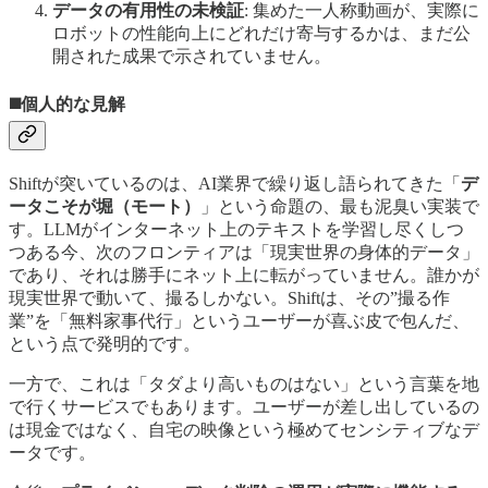
データの有用性の未検証
: 集めた一人称動画が、実際に
ロボットの性能向上にどれだけ寄与するかは、まだ公
開された成果で示されていません。
◼️個人的な見解
Shiftが突いているのは、AI業界で繰り返し語られてきた「
デ
ータこそが堀（モート）
」という命題の、最も泥臭い実装で
す。LLMがインターネット上のテキストを学習し尽くしつ
つある今、次のフロンティアは「現実世界の身体的データ」
であり、それは勝手にネット上に転がっていません。誰かが
現実世界で動いて、撮るしかない。Shiftは、その”撮る作
業”を「無料家事代行」というユーザーが喜ぶ皮で包んだ、
という点で発明的です。
一方で、これは「タダより高いものはない」という言葉を地
で行くサービスでもあります。ユーザーが差し出しているの
は現金ではなく、自宅の映像という極めてセンシティブなデ
ータです。