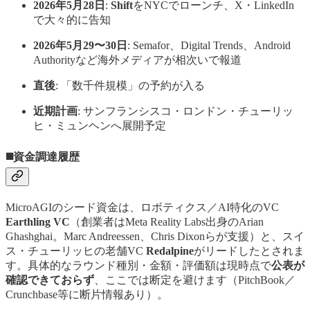
2026年5月28日
:
Shift
をNYCでローンチ、X・LinkedIn
で大々的に告知
2026年5月29〜30日
: Semafor、Digital Trends、Android
Authorityなど海外メディアが相次いで報道
直後
: 「数千件規模」の予約が入る
近期計画
: サンフランシスコ・ロンドン・チューリッ
ヒ・ミュンヘンへ展開予定
◼️資金調達履歴
MicroAGIのシード資金は、ロボティクス／AI特化のVC
Earthling VC
（創業者はMeta Reality Labs出身のArian
Ghashghai。Marc Andreessen、Chris Dixonらが支援）と、スイ
ス・チューリッヒの老舗VC
Redalpine
がリードしたとされま
す。具体的なラウンド種別・金額・評価額は現時点で
公表が
確認できておらず
、ここでは断定を避けます（PitchBook／
Crunchbase等に断片情報あり）。