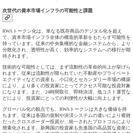
次世代の資本市場インフラの可能性と課題
RWAトークン化は、単なる既存商品のデジタル化を超え
て、資本市場インフラ全体の構造的革新をもたらす可能性を
持っています。従来の中央集権的な金融システムから、より
分散化され、透明性が高く、効率的なシステムへの移行が期
待されます。
技術的な可能性としては、まず流動性の革命的向上が挙げら
れます。従来は流動性が限られていた不動産やプライベート
エクイティなどの資産も、小口化とセカンダリー市場の構築
により、より多くの投資家にとってアクセス可能な投資対象
になります。また、24時間取引、即時決済、低コスト運営な
どにより、投資家にとっての利便性が大幅に向上します。
グローバル化の観点でも、RWAトークンは大きな価値を持
ちます。従来は各国の規制や決済システムの違いにより複雑
だったクロスボーダー投資が、統一されたプロトコルにより
簡素化されます。新興国の投資家も先進国の高品質な資産に