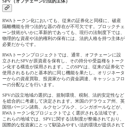
SPV（オフチェーンの法的主体）
RWAトークン化においても、従来の証券化と同様に、破産
隔離機能を持つ法的な器の存在が不可欠です。ブロックチェ
ーン技術がいかに革新的であっても、現行の法制度下では、
物理的な資産や法的権利の保有には、法的人格を持つ主体が
必要だからです。
RWAトークンプロジェクトでは、通常、オフチェーンに設
立されたSPVが原資産を保有し、その持分や受益権をトーク
ン化する構造が採用されます。このSPVは、従来の証券化で
使用されるものと基本的に同じ機能を果たし、オリジネータ
ーからの資産買取、投資家からの資金調達、キャッシュフロ
ーの分配などを行います。
SPVの設立地域の選択は、規制環境、税制、法的安定性など
を総合的に考慮して決定されます。米国のデラウェア州、英
国領バージン諸島、ルクセンブルク、シンガポールなどが、
RWAトークン化プロジェクトでよく選択される法域です。
これらの地域では、SPVに関する法制度が整備されており、
国際的な投資家にとって馴染みやすい法的環境が提供されて