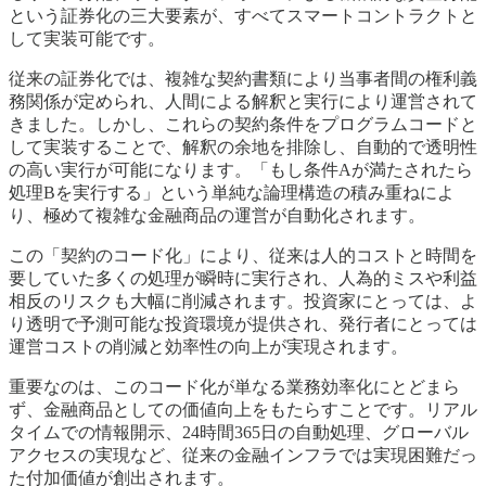
という証券化の三大要素が、すべてスマートコントラクトと
して実装可能です。
従来の証券化では、複雑な契約書類により当事者間の権利義
務関係が定められ、人間による解釈と実行により運営されて
きました。しかし、これらの契約条件をプログラムコードと
して実装することで、解釈の余地を排除し、自動的で透明性
の高い実行が可能になります。「もし条件Aが満たされたら
処理Bを実行する」という単純な論理構造の積み重ねによ
り、極めて複雑な金融商品の運営が自動化されます。
この「契約のコード化」により、従来は人的コストと時間を
要していた多くの処理が瞬時に実行され、人為的ミスや利益
相反のリスクも大幅に削減されます。投資家にとっては、よ
り透明で予測可能な投資環境が提供され、発行者にとっては
運営コストの削減と効率性の向上が実現されます。
重要なのは、このコード化が単なる業務効率化にとどまら
ず、金融商品としての価値向上をもたらすことです。リアル
タイムでの情報開示、24時間365日の自動処理、グローバル
アクセスの実現など、従来の金融インフラでは実現困難だっ
た付加価値が創出されます。