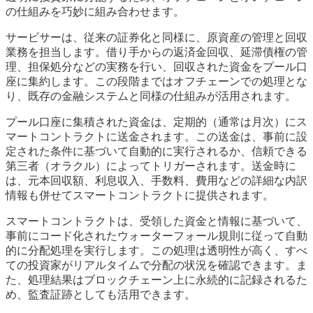
の仕組みを巧妙に組み合わせます。
サービサーは、従来の証券化と同様に、原資産の管理と回収
業務を担当します。借り手からの返済金回収、延滞債権の管
理、担保処分などの実務を行い、回収された資金をプール口
座に集約します。この段階まではオフチェーンでの処理とな
り、既存の金融システムと同様の仕組みが活用されます。
プール口座に集積された資金は、定期的（通常は月次）にス
マートコントラクトに送金されます。この送金は、事前に設
定された条件に基づいて自動的に実行されるか、信頼できる
第三者（オラクル）によってトリガーされます。送金時に
は、元本回収額、利息収入、手数料、費用などの詳細な内訳
情報も併せてスマートコントラクトに提供されます。
スマートコントラクトは、受領した資金と情報に基づいて、
事前にコード化されたウォーターフォール規則に従って自動
的に分配処理を実行します。この処理は透明性が高く、すべ
ての投資家がリアルタイムで分配の状況を確認できます。ま
た、処理結果はブロックチェーン上に永続的に記録されるた
め、監査証跡としても活用できます。