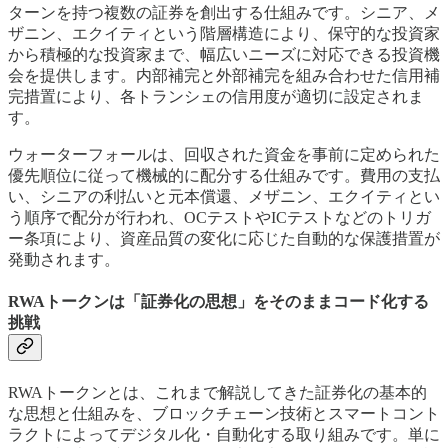
ターンを持つ複数の証券を創出する仕組みです。シニア、メ
ザニン、エクイティという階層構造により、保守的な投資家
から積極的な投資家まで、幅広いニーズに対応できる投資機
会を提供します。内部補完と外部補完を組み合わせた信用補
完措置により、各トランシェの信用度が適切に設定されま
す。
ウォーターフォールは、回収された資金を事前に定められた
優先順位に従って機械的に配分する仕組みです。費用の支払
い、シニアの利払いと元本償還、メザニン、エクイティとい
う順序で配分が行われ、OCテストやICテストなどのトリガ
ー条項により、資産品質の変化に応じた自動的な保護措置が
発動されます。
RWAトークンは「証券化の思想」をそのままコード化する
挑戦
RWAトークンとは、これまで解説してきた証券化の基本的
な思想と仕組みを、ブロックチェーン技術とスマートコント
ラクトによってデジタル化・自動化する取り組みです。単に