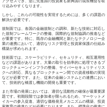
アクセスでき、逆に先進国の投資家も新興国の成長機会を取
り込みやすくなります。
しかし、これらの可能性を実現するためには、多くの課題の
解決が必要です。
規制面では、各国の金融規制との調和、新たな技術に対応し
た規制フレームワークの整備、国際的な規制協調の推進など
が重要です。特に、既存の金融機関と新たなテクノロジー企
業の連携において、適切なリスク管理と投資家保護の仕組み
構築が求められます。
技術面では、スケーラビリティ、セキュリティ、相互運用性
などの課題があります。大量の取引を効率的に処理できるブ
ロックチェーンインフラの整備、サイバーセキュリティリス
クへの対応、異なるブロックチェーン間での資産移動の実現
などが必要です。また、従来の金融システムとの連携におい
て、技術的な橋渡し機能の開発も重要です。
また市場の発展においては、適切な流動性の確保が最重要課
題です。初期段階では参加者が限られるため、マーケットメ
イカーの参入促進、適切な価格発見メカニズムの構築、投資
家教育の推進などが必要になります。また、標準化の推進に