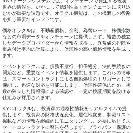
RWAトークンシステムでは、オフチェーンで発生する現実
世界の情報を、いかにして信頼性高くオンチェーンに取り込
むかが重要な課題です。オラクル機能は、この橋渡しの役割
を担う重要なインフラです。
価格オラクルは、不動産価格、金利、為替レート、株価指数
などの市場データをオンチェーンに提供します。複数の独立
したデータプロバイダーから情報を取得し、異常値の排除や
重み付け平均の計算により、信頼性の高い価格情報を生成し
ます。
イベントオラクルは、債務不履行、担保処分、法的手続きの
開始など、重要なイベント情報を提供します。これらの情報
は、スマートコントラクトによる自動処理のトリガーとして
機能し、迅速な対応を可能にします。信頼性確保のため、複
数の独立した情報源による確認や、一定の検証期間を設ける
仕組みが採用されます。
KYCオラクルは、投資家の適格性情報をリアルタイムで提
供します。投資家の財務状況変化、居住地変更、制裁リスト
掲載などの情報を継続的にモニタリングし、必要に応じてス
マートコントラクトに警告を発します。プライバシー保護の