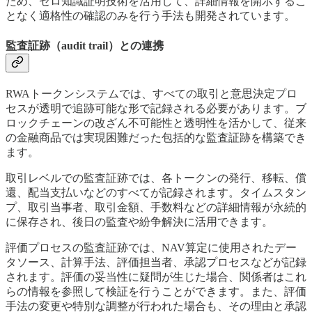
ため、ゼロ知識証明技術を活用して、詳細情報を開示するこ
となく適格性の確認のみを行う手法も開発されています。
監査証跡（audit trail）との連携
RWAトークンシステムでは、すべての取引と意思決定プロ
セスが透明で追跡可能な形で記録される必要があります。ブ
ロックチェーンの改ざん不可能性と透明性を活かして、従来
の金融商品では実現困難だった包括的な監査証跡を構築でき
ます。
取引レベルでの監査証跡では、各トークンの発行、移転、償
還、配当支払いなどのすべてが記録されます。タイムスタン
プ、取引当事者、取引金額、手数料などの詳細情報が永続的
に保存され、後日の監査や紛争解決に活用できます。
評価プロセスの監査証跡では、NAV算定に使用されたデー
タソース、計算手法、評価担当者、承認プロセスなどが記録
されます。評価の妥当性に疑問が生じた場合、関係者はこれ
らの情報を参照して検証を行うことができます。また、評価
手法の変更や特別な調整が行われた場合も、その理由と承認