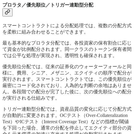
プロラタ／優先順位／トリガー連動型分配
スマートコントラクトによる分配処理では、複数の分配方式
を柔軟に組み合わせることができます。
最も基本的なプロラタ分配では、各投資家の保有割合に応じ
て資金が比例配分されます。同一クラスのトークン保有者間
では公平な処理が実現され、透明性も確保されます。
優先順位分配では、従来の証券化のウォーターフォールと同
様に、費用、シニア、メザニン、エクイティの順序で配分が
実行されます。スマートコントラクトでは、この優先順位が
厳密にコード化されており、人為的な判断の余地はありませ
ん。各段階での配分が完了した後に、次の優先順位への配分
が実行される仕組みです。
トリガー連動型分配では、資産品質の変化に応じて分配方式
が自動的に変更されます。OCテスト（Over-Collateralization
Test）やICテスト（Interest Coverage Test）などの指標が閾値
を下回った場合、通常の分配を停止してエクイティ部分の資