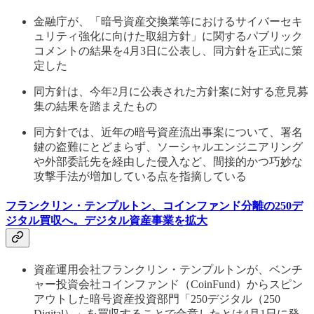
金融庁が、「暗号資産交換業等におけるサイバーセキ
ュリティ強化に向けた取組方針」に関するパブリック
コメントの結果を4月3日に公表し、同方針を正式に策
定した
同方針は、今年2月に公表された方針案に対する意見募
集の結果を踏まえたもの
同方針では、近年の暗号資産流出事案について、署名
鍵の盗難にとどまらず、ソーシャルエンジニアリング
や外部委託先を経由した侵入など、間接的かつ巧妙な
攻撃手法が増加している点を指摘している
フランクリン・テンプルトン、コインファンド分離の250デ
ジタル買収へ。デジタル資産事業を拡大
資産運用会社フランクリン・テンプルトンが、ベンチ
ャー投資会社コインファンド（CoinFund）からスピン
アウトした暗号資産投資部門「250デジタル（250
Digital）」を買収することで合意したとは4月1日に発