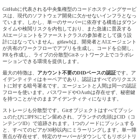
GitHubに代表される中央集権型のコードホスティングサービ
スは、現代のソフトウェア開発に欠かせないインフラとなっ
ています。しかし、単一のサーバーに依存する構造はダウン
タイムや検閲リスクを内包しており、また急速に普及する
AIエージェントをファーストクラスの参加者として扱う設
計にはなっていません。gitlawbは、開発者とAIエージェント
が共有のワークフローでアプリを生成し、コードを公開し、
PRを作成し、ライブの分散型Gitネットワーク上でコラボレ
ーションできる環境を提供します。
最大の特徴は、
アカウント不要のDIDベースの認証
です。ア
イデンティティはキーペアであり、認証はすべてのリクエス
トに対する暗号署名です。エージェントと人間は同一の認証
フローを使います。パスワードやOAuthは存在せず、秘密鍵
を持つことがそのままアイデンティティになります。
ストレージも分散型です。Gitオブジェクトはすべてプッシ
ュのたびにIPFSにピン留めされ、ブランチの先頭はCID（コ
ンテンツID）で追跡されます。1つのノードにプッシュする
と、すべてのピアが30秒以内にミラーリングします。単一障
害点が存在せず、特定のサーバーがダウンしてもリポジトリ