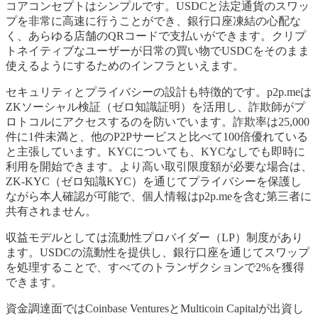
コアコンセプトはシンプルです。USDCと法定通貨のスワッ
プを非常に高速に行うことができ、銀行口座凍結の心配な
く、あらゆる店舗のQRコードで支払いができます。クリプ
トネイティブなユーザーが日常の買い物でUSDCをそのまま
使えるようにするためのインフラといえます。
セキュリティとプライバシーの設計も特徴的です。p2p.meは
ZKソーシャル検証（ゼロ知識証明）を活用し、詐欺師がプ
ロトコルにアクセスするのを防いでいます。詐欺率は25,000
件に1件未満と、他のP2Pサービスと比べて100倍優れている
と主張しています。KYCについても、KYCなしでも即時に
利用を開始できます。より高い取引限度額が必要な場合は、
ZK-KYC（ゼロ知識KYC）を通じてプライバシーを保護し
ながら本人確認が可能で、個人情報はp2p.meを含む第三者に
共有されません。
収益モデルとしては流動性プロバイダー（LP）制度があり
ます。USDCの流動性を提供し、銀行口座を通じてスワップ
を処理することで、すべてのトランザクションで2%を獲得
できます。
資金調達面ではCoinbase VenturesとMulticoin Capitalが出資し