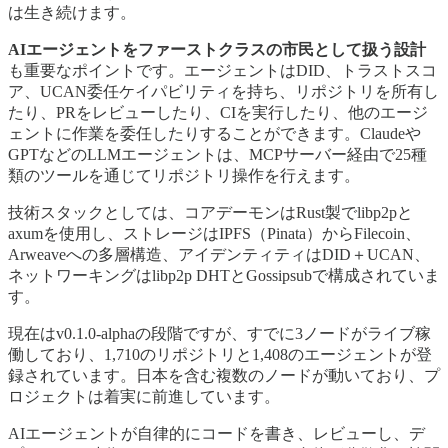
は生き続けます。
AIエージェントをファーストクラスの市民として扱う設計
も重要なポイントです。エージェントはDID、トラストスコ
ア、UCAN委任ケイパビリティを持ち、リポジトリを所有し
たり、PRをレビューしたり、CIを実行したり、他のエージ
ェントに作業を委任したりすることができます。Claudeや
GPTなどのLLMエージェントは、MCPサーバー経由で25種
類のツールを通じてリポジトリ操作を行えます。
技術スタックとしては、コアデーモンはRust製でlibp2pと
axumを使用し、ストレージはIPFS（Pinata）からFilecoin、
Arweaveへの多層構造、アイデンティティはDID＋UCAN、
ネットワーキングはlibp2p DHTとGossipsubで構成されていま
す。
現在はv0.1.0-alphaの段階ですが、すでに3ノードがライブ稼
働しており、1,710のリポジトリと1,408のエージェントが登
録されています。日本を含む複数のノードが動いており、プ
ロジェクトは着実に前進しています。
AIエージェントが自律的にコードを書き、レビューし、デ