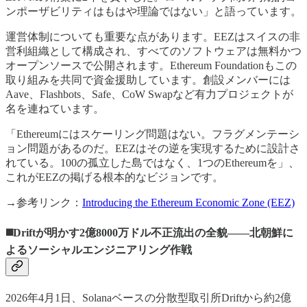
ンポーザビリティはもはや理論ではない」と語っています。
運営体制についても重要な点があります。EEZはスイスの非
営利組織として構成され、すべてのソフトウェアは無料かつ
オープンソースで公開されます。Ethereum Foundationもこの
取り組みを共同で資金援助しています。創設メンバーには
Aave、Flashbots、Safe、CoW Swapなど有力プロジェクトが
名を連ねています。
「Ethereumにはスケーリング問題はない。フラグメンテーシ
ョン問題があるのだ。EEZはその逆を実現するために設計さ
れている。100の孤立した島ではなく、1つのEthereumを」、
これがEEZの掲げる根本的なビジョンです。
→参考リンク：
Introducing the Ethereum Economic Zone (EEZ)
◼️Driftが明かす2億8000万ドル不正流出の全貌——北朝鮮に
よるソーシャルエンジニアリング作戦
2026年4月1日、Solanaベースの分散型取引所Driftから約2億