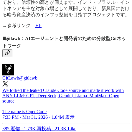
ており、信頼性の高さが伺えます。インド・ブラジル・イン
ドネシアを主な対象市場として展開しており、新興国におけ
る暗号資産決済のインフラ整備を目指すプロジェクトです。
→参考リンク：
HP
◼️gitlawb：AIエージェントと開発者のための分散型Gitネッ
トワーク
GitLawb
@gitlawb
We forked the leaked Claude Code source and made it work with
ANY LLM: GPT, DeepSeek, Gemini, Llama, MiniMax. Open
source.
The name is OpenCode
7:33 PM · Mar 31, 2026
·
1.84M 表示
385 返信
·
1.79K 再投稿
·
21.3K Like