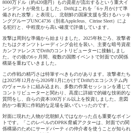
8000万ドル（約420億円）もの資産が流出するという重大イ
ンシデントが発生しました。Driftはこれを「6ヶ月かけて準
備された攻撃」と表現し、北朝鮮の国家支援を受けるハッキ
ンググループUNC4736（別名AppleJeus、Citrine Sleet）によ
る犯行と、中程度から高い確度で評価しています。
攻撃は周到な準備から始まりました。2025年秋ごろ、攻撃者
たちはクオンツトレーディング会社を装い、主要な暗号資産
カンファレンスでDriftのコントリビューターに接触しまし
た。その後の6ヶ月間、複数の国際イベントで対面での関係
構築を重ねていきました。
この作戦の精巧さは特筆すべきものがあります。攻撃者たち
は2025年12月から2026年1月にかけてDriftのエコシステム内
のヴォールトに組み込まれ、多数の作業セッションを通じて
コントリビューターと関わり、高度に詳細で的確な技術的な
質問をし、自らの資本100万ドル以上を投資しました。意図
的かつ着実に作戦的な足場を築いていったのです。
対面に現れた人物が北朝鮮人ではなかった点も重要なポイン
トです。「このレベルのDPRK脅威アクターは、対面での関
係構築のためにサードパーティの仲介者を使うことが知られ