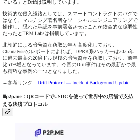
ている」とDriftは説明しています。
技術的な侵入経路としては、スマートコントラクトのバグで
はなく、マルチシグ署名者をソーシャルエンジニアリングで
操作し、隠れた承認を事前署名させたことが致命的な脆弱性
だったとTRM Labsは指摘しています。
北朝鮮による暗号資産窃取は年々高度化しており、
Chainalysisのレポートによれば、DPRK系ハッカーは2025年
に過去最高の20億ドル規模の暗号資産を窃取しており、前年
比51%増となっています。今回のDrift事件はその最新かつ最
も精巧な事例の一つとなりました。
→参考リンク：
Drift Protocol — Incident Background Update
◼️p2p.me：QRコードでUSDCを使って世界中の店舗で支払
える決済プロトコル