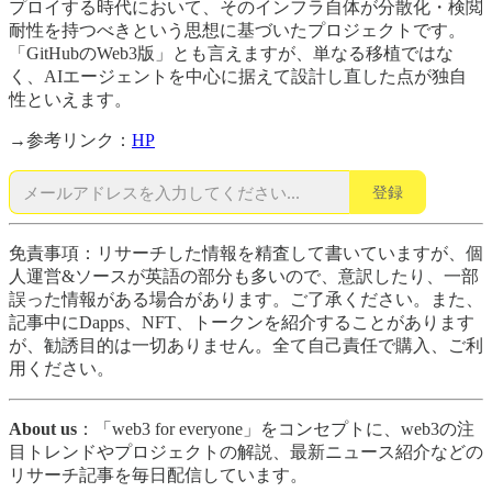
プロイする時代において、そのインフラ自体が分散化・検閲
耐性を持つべきという思想に基づいたプロジェクトです。
「GitHubのWeb3版」とも言えますが、単なる移植ではな
く、AIエージェントを中心に据えて設計し直した点が独自
性といえます。
→参考リンク：
HP
登録
免責事項：リサーチした情報を精査して書いていますが、個
人運営&ソースが英語の部分も多いので、意訳したり、一部
誤った情報がある場合があります。ご了承ください。また、
記事中にDapps、NFT、トークンを紹介することがあります
が、勧誘目的は一切ありません。全て自己責任で購入、ご利
用ください。
About us
：「web3 for everyone」をコンセプトに、web3の注
目トレンドやプロジェクトの解説、最新ニュース紹介などの
リサーチ記事を毎日配信しています。