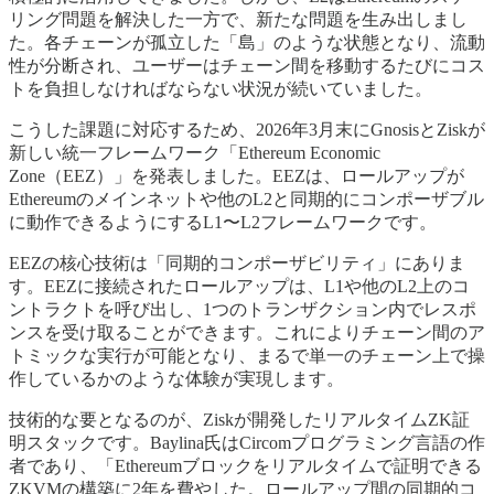
リング問題を解決した一方で、新たな問題を生み出しまし
た。各チェーンが孤立した「島」のような状態となり、流動
性が分断され、ユーザーはチェーン間を移動するたびにコス
トを負担しなければならない状況が続いていました。
こうした課題に対応するため、2026年3月末にGnosisとZiskが
新しい統一フレームワーク「Ethereum Economic
Zone（EEZ）」を発表しました。EEZは、ロールアップが
Ethereumのメインネットや他のL2と同期的にコンポーザブル
に動作できるようにするL1〜L2フレームワークです。
EEZの核心技術は「同期的コンポーザビリティ」にありま
す。EEZに接続されたロールアップは、L1や他のL2上のコ
ントラクトを呼び出し、1つのトランザクション内でレスポ
ンスを受け取ることができます。これによりチェーン間のア
トミックな実行が可能となり、まるで単一のチェーン上で操
作しているかのような体験が実現します。
技術的な要となるのが、Ziskが開発したリアルタイムZK証
明スタックです。Baylina氏はCircomプログラミング言語の作
者であり、「Ethereumブロックをリアルタイムで証明できる
ZKVMの構築に2年を費やした。ロールアップ間の同期的コ