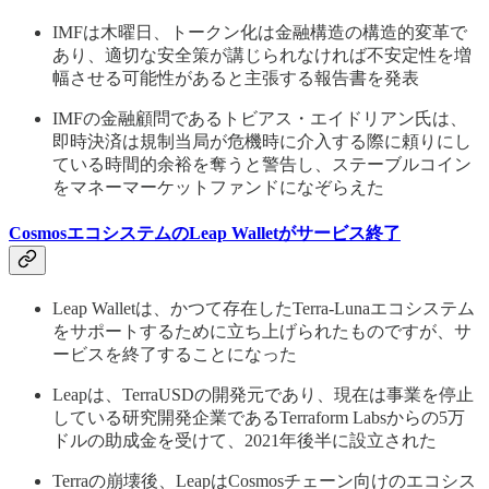
IMFは木曜日、トークン化は金融構造の構造的変革で
あり、適切な安全策が講じられなければ不安定性を増
幅させる可能性があると主張する報告書を発表
IMFの金融顧問であるトビアス・エイドリアン氏は、
即時決済は規制当局が危機時に介入する際に頼りにし
ている時間的余裕を奪うと警告し、ステーブルコイン
をマネーマーケットファンドになぞらえた
CosmosエコシステムのLeap Walletがサービス終了
Leap Walletは、かつて存在したTerra-Lunaエコシステム
をサポートするために立ち上げられたものですが、サ
ービスを終了することになった
Leapは、TerraUSDの開発元であり、現在は事業を停止
している研究開発企業であるTerraform Labsからの5万
ドルの助成金を受けて、2021年後半に設立された
Terraの崩壊後、LeapはCosmosチェーン向けのエコシス