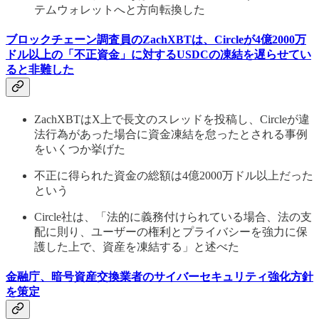
テムウォレットへと方向転換した
ブロックチェーン調査員のZachXBTは、Circleが4億2000万
ドル以上の「不正資金」に対するUSDCの凍結を遅らせてい
ると非難した
ZachXBTはX上で長文のスレッドを投稿し、Circleが違
法行為があった場合に資金凍結を怠ったとされる事例
をいくつか挙げた
不正に得られた資金の総額は4億2000万ドル以上だった
という
Circle社は、「法的に義務付けられている場合、法の支
配に則り、ユーザーの権利とプライバシーを強力に保
護した上で、資産を凍結する」と述べた
金融庁、暗号資産交換業者のサイバーセキュリティ強化方針
を策定