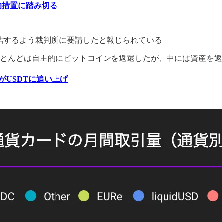
的措置に踏み切る
を凍結するよう裁判所に要請したと報じられている
のほとんどは自主的にビットコインを返還したが、中には資産を
がUSDTに追い上げ