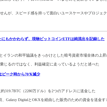
ませんが、スピード感を持って面白いユースケースやプロジェ
したにもかかわらず、現物ビットコインETFは純流出を記録した
国とイランの和平協議をきっかけとした暗号資産市場全体の上昇
乗じるのではなく、利益確定に走っているようだと述べた
はピーク時から70％減少
319.7BTC（2280万ドル）を2つのアドレスに送金した
以前、Galaxy DigitalとOKXを経由した販売のための資金を