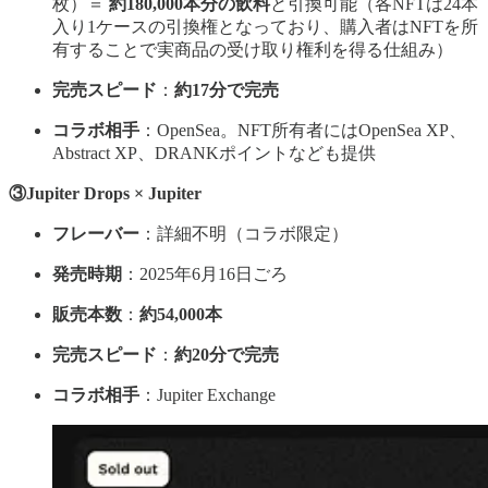
枚）＝
約180,000本分の飲料
と引換可能（各NFTは24本
入り1ケースの引換権となっており、購入者はNFTを所
有することで実商品の受け取り権利を得る仕組み）
完売スピード
：
約17分で完売
コラボ相手
：OpenSea。NFT所有者にはOpenSea XP、
Abstract XP、DRANKポイントなども提供
③Jupiter Drops × Jupiter
フレーバー
：詳細不明（コラボ限定）
発売時期
：2025年6月16日ごろ
販売本数
：
約54,000本
完売スピード
：
約20分で完売
コラボ相手
：Jupiter Exchange