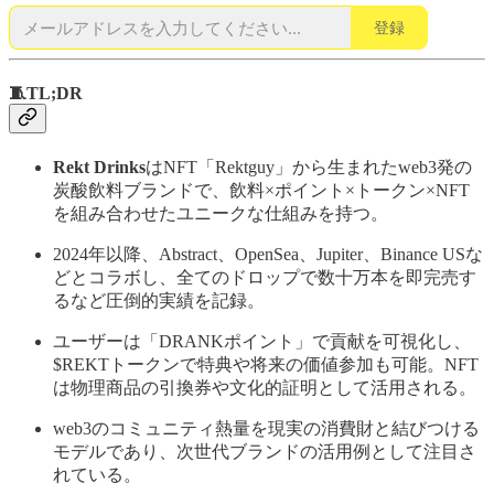
登録
🧵TL;DR
Rekt Drinks
はNFT「Rektguy」から生まれたweb3発の
炭酸飲料ブランドで、飲料×ポイント×トークン×NFT
を組み合わせたユニークな仕組みを持つ。
2024年以降、Abstract、OpenSea、Jupiter、Binance USな
どとコラボし、全てのドロップで数十万本を即完売す
るなど圧倒的実績を記録。
ユーザーは「DRANKポイント」で貢献を可視化し、
$REKTトークンで特典や将来の価値参加も可能。NFT
は物理商品の引換券や文化的証明として活用される。
web3のコミュニティ熱量を現実の消費財と結びつける
モデルであり、次世代ブランドの活用例として注目さ
れている。