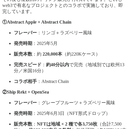
web3で有名なプロジェクトとのコラボで実施しており、即
完しています。
①Abstract Apple × Abstract Chain
フレーバー
：リンゴ＋ラズベリー風味
発売時期
：2025年5月
販売本数
：約
220,000本
（約220Kケース）
完売スピード
：
約40分以内
で完売（地域別では欧州13
分／米国16分）
コラボ相手
：Abstract Chain
②Ship Rekt × OpenSea
フレーバー
：グレープフルーツ＋ラズベリー風味
発売時期
：2025年6月3日（NFT形式ドロップ）
販売本数
：
NFTは地域 × 2 種で各3,750枚
（合計7,500