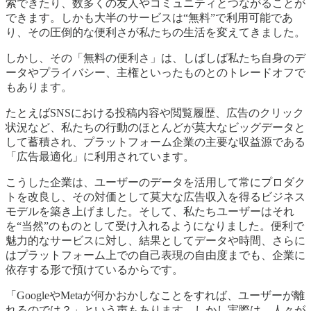
索できたり、数多くの友人やコミュニティとつながることが
できます。しかも大半のサービスは“無料”で利用可能であ
り、その圧倒的な便利さが私たちの生活を変えてきました。
しかし、その「無料の便利さ」は、しばしば私たち自身のデ
ータやプライバシー、主権といったものとのトレードオフで
もあります。
たとえばSNSにおける投稿内容や閲覧履歴、広告のクリック
状況など、私たちの行動のほとんどが莫大なビッグデータと
して蓄積され、プラットフォーム企業の主要な収益源である
「広告最適化」に利用されています。
こうした企業は、ユーザーのデータを活用して常にプロダク
トを改良し、その対価として莫大な広告収入を得るビジネス
モデルを築き上げました。そして、私たちユーザーはそれ
を“当然”のものとして受け入れるようになりました。便利で
魅力的なサービスに対し、結果としてデータや時間、さらに
はプラットフォーム上での自己表現の自由度までも、企業に
依存する形で預けているからです。
「GoogleやMetaが何かおかしなことをすれば、ユーザーが離
れるのでは？」という声もあります。しかし実際は、人々が