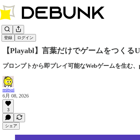
DEBUNK AI
登録
ログイン
【Playabl】言葉だけでゲームをつくるUGCゲー
プロンプトから即プレイ可能なWebゲームを生む、pro
mitsui
6月 08, 2026
3
シェア