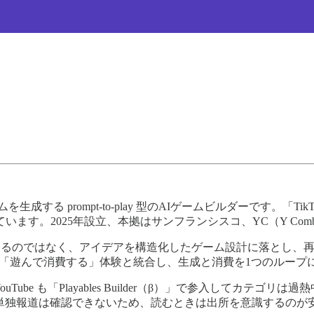
 prompt-to-play 型のAIゲームビルダーです。「TikTok for
2025年設立、本拠はサンフランシスコ、YC（Y Combinato
するのではなく、アイデアを構造化したゲーム設計に落とし、再
ドで「遊んで消費する」体験と統合し、生成と消費を1つのループ
などが乱立し、YouTube も「Playables Builder（β）」で
単独報道は確認できないため、読むときは出所を意識するのが