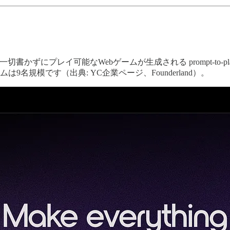
ずにプレイ可能なWebゲームが生成される prompt-to-p
名規模です（出典: YC企業ページ、Founderland）。