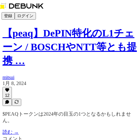
登録
ログイン
【peaq】DePIN特化のL1チェ
ーン / BOSCHやNTT等とも提
携 …
mitsui
1月 8, 2024
12
$PEAQトークンは2024年の目玉の1つとなるかもしれませ
ん。
読む →
コメント