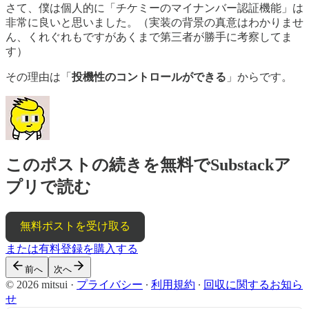
さて、僕は個人的に「チケミーのマイナンバー認証機能」は
非常に良いと思いました。（実装の背景の真意はわかりませ
ん、くれぐれもですがあくまで第三者が勝手に考察してま
す）
その理由は「
投機性のコントロールができる
」からです。
このポストの続きを無料でSubstackア
プリで読む
無料ポストを受け取る
または有料登録を購入する
前へ
次へ
© 2026 mitsui
·
プライバシー
∙
利用規約
∙
回収に関するお知ら
せ