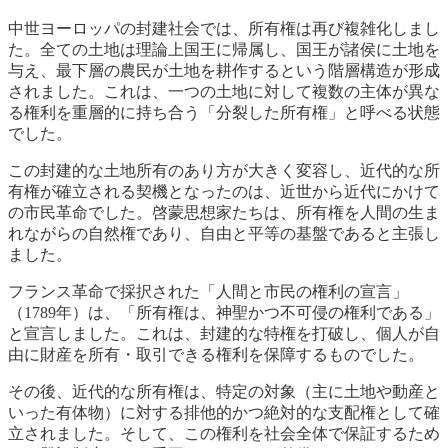
中世ヨーロッパの封建社会では、所有権は再び複雑化しまし
た。全ての土地は理論上国王に帰属し、国王が諸侯に土地を
与え、最下層の農民が土地を耕作するという階層構造が形成
されました。これは、一つの土地に対して複数の主体が異な
る権利を重層的に持ち合う「分裂した所有権」と呼べる状態
でした。
この封建的な土地所有のあり方が大きく変容し、近代的な所
有権が確立される契機となったのは、近世から近代にかけて
の市民革命でした。啓蒙思想家たちは、所有権を人間の生ま
れながらの自然権であり、自由と平等の基盤であると主張し
ました。
フランス革命で採択された「人間と市民の権利の宣言」
（1789年）は、「所有権は、神聖かつ不可侵の権利である」
と宣言しました。これは、封建的な特権を打破し、個人が自
由に財産を所有・取引できる権利を保障するものでした。
その後、近代的な所有権は、特定の対象（主に土地や動産と
いった有体物）に対する排他的かつ絶対的な支配権として確
立されました。そして、この権利を社会全体で保証するため