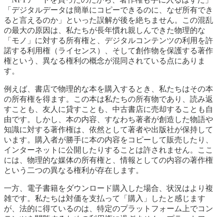
「デジタルデータは簡単にコピーできるのに、なぜ所有でき
ると言えるのか」といった誤解が後を絶ちません。この混乱
の最大の原因は、私たちが長年慣れ親しんできた物理的な
「モノ」に対する所有権と、デジタルコンテンツの利用を許
諾する利用権（ライセンス）、そして創作物を保護する著作
権という、異なる権利の概念が混同されている点にありま
す。
例えば、書店で物理的な本を購入するとき、私たちはその本
の所有権を得ます。この本は私たちの所有物であり、読み返
すことも、友人に貸すことも、中古書店に売却することも自
由です。しかし、本の内容、すなわち著者が創造した物語や
知識に対する著作権は、依然として著者や出版社が保持して
います。購入者が勝手に本の内容をコピーして販売したり、
インターネットに公開したりすることは許されません。ここ
には、物理的な媒体の所有権と、情報としての内容の著作権
という二つの異なる権利が存在します。
一方、電子書籍をダウンロード購入した場合、状況はより複
雑です。私たちは対価を支払って「購入」したと感じます
が、法的に得ているのは、特定のプラットフォーム上でコン