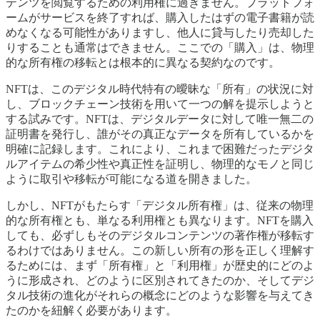
テンツを閲覧するための利用権に過ぎません。プラットフォ
ームがサービスを終了すれば、購入したはずの電子書籍が読
めなくなる可能性がありますし、他人に貸与したり売却した
りすることも通常はできません。ここでの「購入」は、物理
的な所有権の移転とは根本的に異なる契約なのです。
NFTは、このデジタル時代特有の曖昧な「所有」の状況に対
し、ブロックチェーン技術を用いて一つの解を提示しようと
する試みです。NFTは、デジタルデータに対して唯一無二の
証明書を発行し、誰がその真正なデータを所有しているかを
明確に記録します。これにより、これまで困難だったデジタ
ルアイテムの希少性や真正性を証明し、物理的なモノと同じ
ように取引や移転が可能になる道を開きました。
しかし、NFTがもたらす「デジタル所有権」は、従来の物理
的な所有権とも、単なる利用権とも異なります。NFTを購入
しても、必ずしもそのデジタルコンテンツの著作権が移転す
るわけではありません。この新しい所有の形を正しく理解す
るためには、まず「所有権」と「利用権」が歴史的にどのよ
うに形成され、どのように区別されてきたのか、そしてデジ
タル技術の進化がそれらの概念にどのような影響を与えてき
たのかを紐解く必要があります。