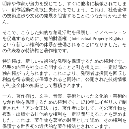
明家や作家が努力を投じても、すぐに他者に模倣されてしま
い、創作活動の意欲は失われるでしょう。これは、社会全体
の技術進歩や文化の発展を阻害することにつながりかねませ
ん。
そこで、こうした知的な創造活動を保護し、イノベーション
を促進するために、知的財産権（Intellectual Property Rights）
という新しい権利の体系が整備されることになりました。そ
の代表格が特許権と著作権です。
特許権は、新しい技術的な発明を保護するための権利です。
発明の内容を社会に公開することと引き換えに、一定期間の
独占権が与えられます。これにより、発明者は投資を回収し
利益を得る機会が保障されると同時に、公開された技術情報
が社会全体の知識として蓄積されます。
一方、著作権は、文学、音楽、美術といった文化的・芸術的
な創作物を保護するための権利です。1710年にイギリスで制
定された「アン女王法」は、著作者に対して、その著作物を
複製・出版する排他的な権利を一定期間与えることを定めま
した。これは、著作物を著者の財産として認め、その権利を
保護する世界初の近代的な著作権法とされています。