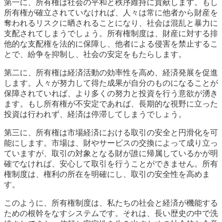
第一に、所有権は社会の平和と秩序維持に貢献します。もし
所有権が確立されていなければ、人々は常に他者から財産を
奪われるリスクに晒されることになり、社会は混乱と暴力に
支配されてしまうでしょう。所有権制度は、財産に対する排
他的な支配権を法的に保障し、他者による侵害を禁止するこ
とで、紛争を抑制し、社会の安定をもたらします。
第二に、所有権は経済活動の効率性を高め、経済発展を促進
します。人々が努力して得た成果が自分のものになることが
保障されていれば、より多くの努力と投資を行う意欲が湧き
ます。もし所有権が不安定であれば、長期的な視野に立った
投資は行われず、経済は停滞してしまうでしょう。
第三に、所有権は市場経済における取引の安全と円滑化を可
能にします。市場は、財やサービスの交換によって成り立っ
ていますが、取引の対象となる財が誰に帰属しているかが明
確でなければ、安心して取引を行うことができません。所有
権制度は、権利の所在を明確にし、取引の安全性を高めま
す。
このように、所有権制度は、私たちの社会と経済が機能する
ための根幹をなすシステムです。それは、長い歴史の中で洗