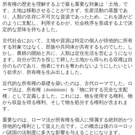
所有権の歴史を理解する上で最も重要な対象は「土地」で
す。土地は移動させることができず、生産活動の基盤であ
り、人類の生存に不可欠な資源であったため、これを誰がど
のように支配し、利用するかが、社会秩序を形成する上で決
定的な意味を持ちました。
古代社会において、土地や資源は特定の個人が排他的に所有
する対象ではなく、部族や共同体が共有するものでした。し
かし、農耕の開始と共に、人類は定住生活を営むようになり
ます。自分が労力を投じて耕した土地から得られる収穫は自
分のものであり、他者にそれを奪われないようにしたいとい
う欲求が、所有権を生み出しました。
近代的な所有権の基礎を築いたのは、古代ローマでした。ロ
ーマ法は、所有権（dominium）を「物に対する完全な支配
権」として定義しました。これには、物を使用する権利、物
から収益を得る権利、そして物を処分する権利が含まれま
す。
重要なのは、ローマ法が所有権を個人に帰属する絶対的かつ
排他的な権利として捉えた点です。この概念は後のヨーロッ
パ諸国の法制度に多大な影響を与えることになります。