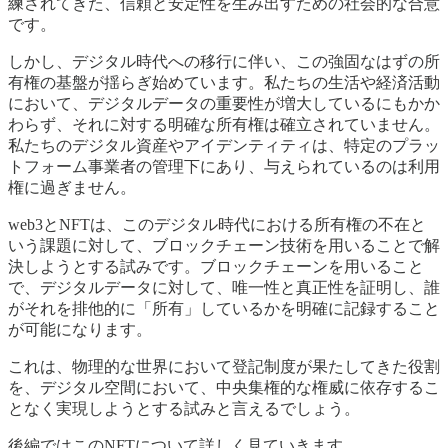
練されてきた、信頼と安定性を生み出すための社会的な合意
です。
しかし、デジタル時代への移行に伴い、この強固なはずの所
有権の基盤が揺らぎ始めています。私たちの生活や経済活動
において、デジタルデータの重要性が増大しているにもかか
わらず、それに対する明確な所有権は確立されていません。
私たちのデジタル資産やアイデンティティは、特定のプラッ
トフォーム事業者の管理下にあり、与えられているのは利用
権に過ぎません。
web3とNFTは、このデジタル時代における所有権の不在と
いう課題に対して、ブロックチェーン技術を用いることで解
決しようとする試みです。ブロックチェーンを用いること
で、デジタルデータに対して、唯一性と真正性を証明し、誰
がそれを排他的に「所有」しているかを明確に記録すること
が可能になります。
これは、物理的な世界において登記制度が果たしてきた役割
を、デジタル空間において、中央集権的な権威に依存するこ
となく実現しようとする試みと言えるでしょう。
後編ではこのNFTについて詳しく見ていきます。