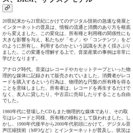
20世紀末から21世紀にかけてのデジタル技術の急速な発展と
インターネットの普及は、情報の流通と消費のあり方を根底
から変えました。この変化は、所有権と利用権の関係性にも
大きな影響を与え、私たちが「モノ」や「コンテンツ」をど
のように所有し、利用するのかという認識を大きく揺さぶり
ました。この変遷を理解する上で、音楽産業の事例は非常に
学びとなります。
アナログ時代、音楽はレコードやカセットテープといった物
理的な媒体に記録されて販売されていました。消費者がレコ
ードを購入するという行為は、物理的な円盤の所有権を得る
ことを意味しました。所有者は、レコードを再生するだけで
なく、友人に貸したり、中古店に売却したりすることも自由
でした。
1980年代に登場したCDもまた物理的な媒体であり、その取
引はレコードと同様、所有権の移転として扱われました。し
かし、1990年代後半から2000年代初頭にかけて、デジタル音
声圧縮技術（MP3など）とインターネットが普及し、状況は