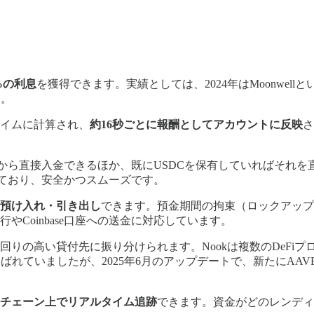
%の利息
を獲得できます。実績としては、2024年はMoonwel
た。
イムに計算され、
約16秒ごとに報酬としてアカウントに反映
さ
ウントから直接入金できるほか、既にUSDCを保有していればそ
用しており、安全かつスムーズです。
預け入れ・引き出し
できます。預金期間の拘束（ロックアップ
やCoinbase口座への送金に対応しています。
回りの高い貸付先に振り分けられます。Nookは複数のDeFiプ
選ばれていましたが、2025年6月のアップデートで、新たにAA
チェーン上でリアルタイム追跡
できます。資金がどのレンディ