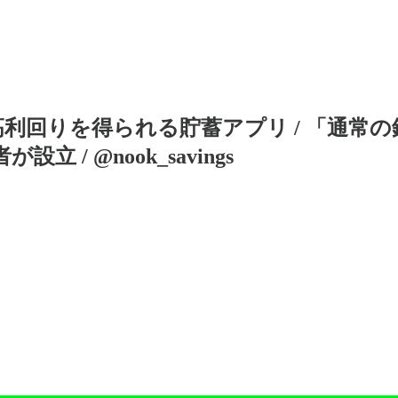
し高利回りを得られる貯蓄アプリ / 「通常
立 / @nook_savings