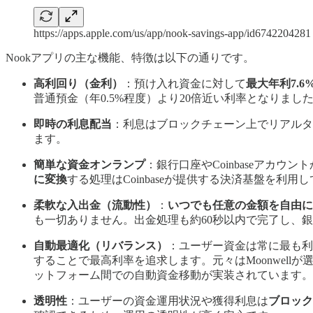
https://apps.apple.com/us/app/nook-savings-app/id6742204281
Nookアプリの主な機能、特徴は以下の通りです。
高利回り（金利）
：預け入れ資金に対して
最大年利7.6
普通預金（年0.5%程度）より20倍近い利率となりまし
即時の利息配当
：利息はブロックチェーン上でリアルタ
ます。
簡単な資金オンランプ
：銀行口座やCoinbaseアカ
に変換
する処理はCoinbaseが提供する決済基盤を利
柔軟な入出金（流動性）
：
いつでも任意の金額を自由に
も一切ありません。出金処理も約60秒以内で完了し、銀行
自動最適化（リバランス）
：ユーザー資金は常に最も利
することで最高利率を追求します。元々はMoonwellが
ットフォーム間での自動資金移動が実装されています。
透明性
：ユーザーの資金運用状況や獲得利息は
ブロック