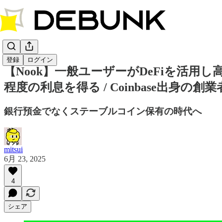
登録
ログイン
【Nook】一般ユーザーがDeFiを活用
程度の利息を得る / Coinbase出身の創業者が設
銀行預金でなくステーブルコイン保有の時代へ
mitsui
6月 23, 2025
4
シェア