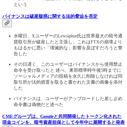
という
バイナンスは破産疑惑に関する法的脅迫を否定
水曜日、XユーザーのLewsiphur氏は世界最大の暗号通
貨取引所が破産したと主張し、これはFTXの崩壊より
もはるかに悪い「壊滅的な」影響を及ぼすだろうと警
告した
その日遅く、このユーザーはバイナンスから使用禁止
命令を受け取ったと 述べ、東部標準時午後5時までに
ソーシャルメディアの投稿を永久に削除しなければ同
取引所が法的措置を取ると書かれた文書の画像を添付
した
バイナンスは、ユーザーがアップロードした差し止め
命令書は偽物だと述べた
CMEグループは、Googleと共同開発したトークン化された
現金コインを、暗号資産担保として今年中に展開すると発表