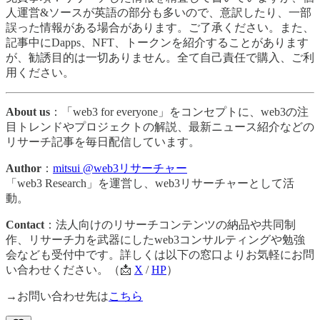
人運営&ソースが英語の部分も多いので、意訳したり、一部
誤った情報がある場合があります。ご了承ください。また、
記事中にDapps、NFT、トークンを紹介することがあります
が、勧誘目的は一切ありません。全て自己責任で購入、ご利
用ください。
About us
：「web3 for everyone」をコンセプトに、web3の注
目トレンドやプロジェクトの解説、最新ニュース紹介などの
リサーチ記事を毎日配信しています。
Author
：
mitsui @web3リサーチャー
「web3 Research」を運営し、web3リサーチャーとして活
動。
Contact
：法人向けのリサーチコンテンツの納品や共同制
作、リサーチ力を武器にしたweb3コンサルティングや勉強
会なども受付中です。詳しくは以下の窓口よりお気軽にお問
い合わせください。（📩
X
/
HP
）
→お問い合わせ先は
こちら