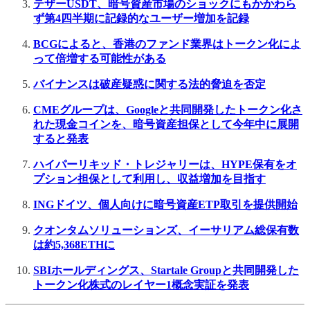
テザーUSDT、暗号資産市場のショックにもかかわら
ず第4四半期に記録的なユーザー増加を記録
BCGによると、香港のファンド業界はトークン化によ
って倍増する可能性がある
バイナンスは破産疑惑に関する法的脅迫を否定
CMEグループは、Googleと共同開発したトークン化さ
れた現金コインを、暗号資産担保として今年中に展開
すると発表
ハイパーリキッド・トレジャリーは、HYPE保有をオ
プション担保として利用し、収益増加を目指す
INGドイツ、個人向けに暗号資産ETP取引を提供開始
クオンタムソリューションズ、イーサリアム総保有数
は約5,368ETHに
SBIホールディングス、Startale Groupと共同開発した
トークン化株式のレイヤー1概念実証を発表