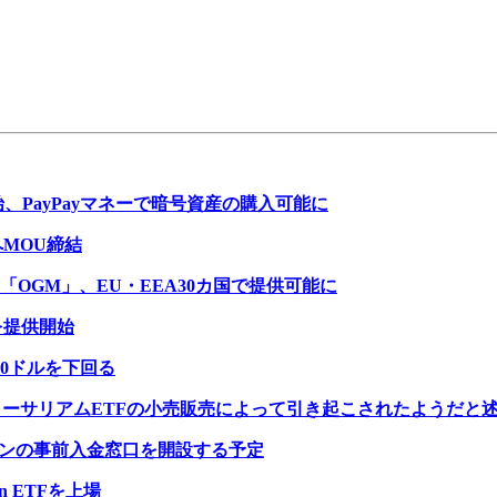
、PayPayマネーで暗号資産の購入可能に
へMOU締結
OGM」、EU・EEA30カ国で提供可能に
を提供開始
00ドルを下回る
イーサリアムETFの小売販売によって引き起こされたようだと
コインの事前入金窓口を開設する予定
in ETFを上場