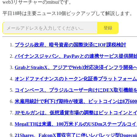
web3リサーチャーのmitsuiです。
平日18時は主要ニュース10個ピックアップして解説します。
登録
ブラジル政府、暗号資産の国際決済にIOF課税検討
バイナンスジャパン、PayPayとの連携サービス提供開始
GrabとStraitsX、アジアでWeb3対応決済インフラ開発
オンドファイナンスのトークン化証券プラットフォーム「
コインベース、ブラジルユーザー向けにDEX取引機能
米雇用統計で利下げ期待が後退、ビットコインは8万60
JPモルガンは、仮想通貨市場の調整はビットコインと
MegaETHは来週、100万米ドルのUSDmステーブル
21Shares、FalconX買収完了に伴いレバレッジ型Dogeco