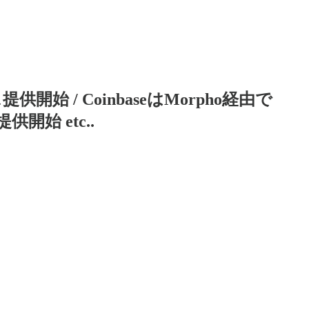
始 / CoinbaseはMorpho経由で
始 etc..