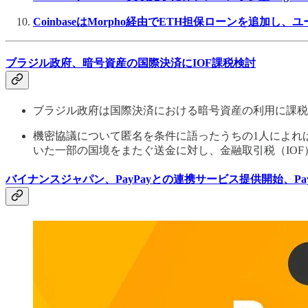
CoinbaseはMorpho経由でETH担保ローンを追加
ブラジル政府、暗号資産の国際決済にIOF課税検討
ブラジル政府は国際決済における暗号資産の利用に課税
機密協議について匿名を条件に語ったうちの1人によれ
いた一部の国境をまたぐ送金に対し、金融取引税（IO
バイナンスジャパン、PayPayとの連携サービス提供開始、P