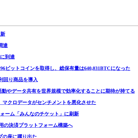
更新
を調達
%に到達
196ビットコインを取得し、総保有量は640,031BTCになった
グと利回り商品を導入
、企業活動やデータ共有を世界規模で効率化することに期待が持てる
れ、マクロデータがセンチメントを悪化させた
トフォーム「みんなのチケット」に刷新
クン活用の決済プラットフォーム構築へ
ップの座に躍り出た