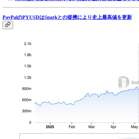
PayPalのPYUSDはSparkとの提携により史上最高値を更新