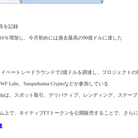
成長を記録
ら110％増加し、今月初めには過去最高の90億ドルに達した
ipは、プライベートシードラウンドで2億ドルを調達し、プロジェクトの
DWF Labs、Susquehanna Cryptoなどが参加している
 Tulipは、スポット取引、デリバティブ、レンディング、ステー
トフォーム上で、ネイティブFTトークンを公開販売することで、さら
達