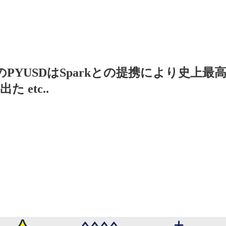
PalのPYUSDはSparkとの提携により史上最
etc..