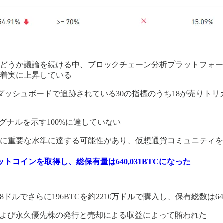
うか議論を続ける中、ブロックチェーン分析プラットフォームのC
着実に上昇している
ak Signalsダッシュボードで追跡されている30の指標のうち18
シグナルを示す100%に達していない
に重要な水準に達する可能性があり、仮想通貨コミュニティを
ビットコインを取得し、総保有量は640,031BTCになった
ドルでさらに196BTCを約2210万ドルで購入し、保有総数は64
、および永久優先株の発行と売却による収益によって賄われた