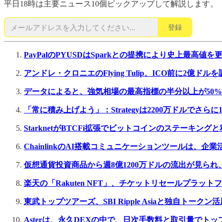
平日18時は主要ニュース10個ピックアップして解説します。
登録
PayPalのPYUSDはSparkとの提携により史上最高値を
アンドレ・クロニエのFlying Tulip、ICO前に2億ドル
データによると、強気相場の最高指標の半分以上が50
「常に積み上げよう」：Strategyは2200万ドルでさらに
StarknetがBTCFi拡張でビットコインのステーキン
ChainlinkのAI搭載コミュニケーションツールは
仮想通貨投資商品から週8億1200万ドルの流出が見ら
楽天の「Rakuten NFT」、チケットリセールプラッ
東武トップツアーズ、SBI Ripple Asiaと独自トー
Asterは、永久DEXの中で、日次手数料と取引量でト