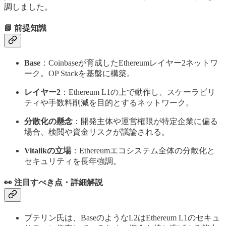
調しました。
📗 前提知識
Base
：Coinbaseが育成したEthereumレイヤー2ネットワ
ーク。OP Stackを基盤に構築。
レイヤー2
：Ethereum L1の上で動作し、スケーラビリ
ティや手数料削減を目的とするネットワーク。
分散化の懸念
：開発主体や運営権限が特定企業に偏る
場合、検閲や資金リスクが議論される。
Vitalikの立場
：Ethereumエコシステム全体の分散化と
セキュリティを長年強調。
👀 注目すべき点・詳細解説
ブテリン氏は、BaseのようなL2はEthereum L1のセキュ