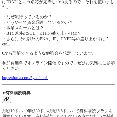
は”DAT”という名称が定着しつつあるので、それを使いまし
た。
​・なぜ流行っているのか？
・どうやって資金調達しているのか？
・事業スキームとは？
・BTC以外のSOL、ETHの盛り上がりは？
・さらにそれ以外のENA、IP、HYPE等の盛り上がりは？
etc...
​0から理解できるような勉強会を想定しています。
​参加費無料でオンライン開催ですので、ぜひお気軽にご参加
ください！
https://luma.com/7yembhh1
✨有料購読特典
月額10ドル（年額80ドル/月額6.6ドル）で有料購読プランを
用意しています。有料購読いただいている方には以下の特典