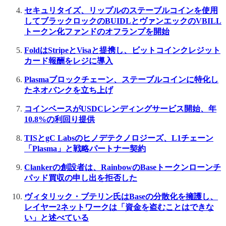
セキュリタイズ、リップルのステーブルコインを使用
してブラックロックのBUIDLとヴァンエックのVBILL
トークン化ファンドのオフランプを開始
FoldはStripeとVisaと提携し、ビットコインクレジット
カード報酬をレジに導入
Plasmaブロックチェーン、ステーブルコインに特化し
たネオバンクを立ち上げ
コインベースがUSDCレンディングサービス開始、年
10.8%の利回り提供
TISとgC Labsのヒノデテクノロジーズ、L1チェーン
「Plasma」と戦略パートナー契約
Clankerの創設者は、RainbowのBaseトークンローンチ
パッド買収の申し出を拒否した
ヴィタリック・ブテリン氏はBaseの分散化を擁護し、
レイヤー2ネットワークは「資金を盗むことはできな
い」と述べている