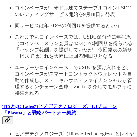
コインベースが、米ドル建てステーブルコインUSDC
のレンディングサービス開始を9月18日に発表
同サービスは年10.8%の利回りを提供するという
これまでもコインベースでは、USDC保有時に年4.1%
（コインベースワン会員は4.5%）の利回りを得られる
「パッシブ報酬」を提供していたが、今回発表の新サ
ービスではこれを大幅に上回る利回りとなる
ユーザーがコインベース上でUSDCを預け入れると、
コインベースがスマートコントラクトウォレットを自
動で作成し、ステーキハウス・ファイナンシャルが管
理するオンチェーン金庫（vault）を介してモルフォに
接続される
TISとgC Labsのヒノデテクノロジーズ、L1チェーン
「Plasma」と戦略パートナー契約
ヒノデテクノロジーズ（Hinode Technologies）とレイヤ