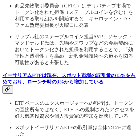
商品先物取引委員会（CFTC）はデリバティブ市場で
トークン化された担保（ステーブルコインを含む）を
利用する取り組みを開始すると、キャロライン・D・
ファム暫定委員長が火曜日に発表
リップル社のステーブルコイン担当SVP、ジャック・
マクドナルド氏は、先物やスワップなどの金融契約に
おいてトークン化された担保を利用することで、「効
率性と透明性」を高め、新興金融技術への適応を図る
可能性があると主張した
イーサリアムETFは現在、スポット市場の取引量の15%を占
めており、ローンチ時の3%から増加している
ETF ベースのエクスポージャーへの移行は、トークン
の直接所有ではなく、ETH への規制されたアクセスを
好む機関投資家や個人投資家の増加を反映している
スポットイーサリアムETFの取引量は全体の15%に達
した