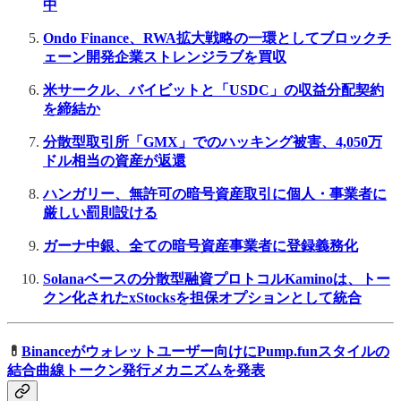
中
Ondo Finance、RWA拡大戦略の一環としてブロックチ
ェーン開発企業ストレンジラブを買収
米サークル、バイビットと「USDC」の収益分配契約
を締結か
分散型取引所「GMX」でのハッキング被害、4,050万
ドル相当の資産が返還
ハンガリー、無許可の暗号資産取引に個人・事業者に
厳しい罰則設ける
ガーナ中銀、全ての暗号資産事業者に登録義務化
Solanaベースの分散型融資プロトコルKaminoは、トー
クン化されたxStocksを担保オプションとして統合
💊
Binanceがウォレットユーザー向けにPump.funスタイルの
結合曲線トークン発行メカニズムを発表