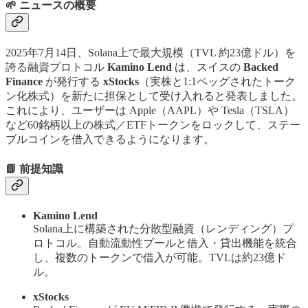
🌱 ニュースの概要
2025年7月14日、Solana上で最大規模（TVL 約23億ドル）を
誇る融資プロトコル
Kamino Lend
は、スイスの
Backed
Finance
が発行する
xStocks
（実株と1:1ペッグされたトーク
ン化株式）を新たに担保として受け入れると発表しました。
これにより、ユーザーは Apple（AAPL）や Tesla（TSLA）
など60銘柄以上の株式／ETFトークンをロックして、ステー
ブルコインを借入できるようになります。
📗 前提知識
Kamino Lend
Solana上に構築された分散型融資（レンディング）プ
ロトコル。自動流動性プールと借入・貸出機能を統合
し、複数のトークンで借入が可能。TVLは約23億ド
ル。
xStocks