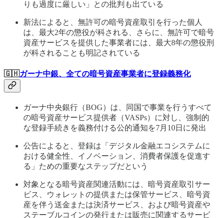
りも過度に厳しい」との批判も出ている
新法によると、無許可の暗号資産取引を行った個人
は、最大2年の懲役が科される、さらに、無許可で暗号
資産サービスを提供した事業者には、最大8年の懲役刑
が科されることも明記されている
🇬🇭
ガーナ中銀、全ての暗号資産事業者に登録義務化
ガーナ中央銀行（BOG）は、同国で事業を行うすべて
の暗号資産サービス提供者（VASPs）に対し、強制的
な登録手続きを義務付ける公的通知を7月10日に発出
公告によると、登録は「デジタル金融エコシステムに
おける健全性、イノベーション、消費者保護を促進す
る」ための重要なステップだという
対象となる暗号資産関連活動には、暗号資産取引サー
ビス、ウォレットの提供または保管サービス、暗号資
産を伴う送金または決済サービス、および暗号資産や
ステーブルコインの発行または販売に関連するサービ