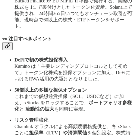
Backed Finance が EU MiFID II 準拠で発行する、実際の
株式を 1:1 で裏付けとしたトークン化資産。Solana上で
提供され、24時間365日いつでもオンチェーン取引が可
能。現時点で60以上の株式・ETFトークンをサポー
ト。
👀 注目すべきポイント
DeFiで初の株式担保導入
Kamino は「主要レンディングプロトコルとして初め
て」トークン化株式を担保オプションに加え、DeFiに
おけるRWA活用の先駆けとなりました。
50倍以上の多様な担保オプション
これまでの仮想通貨担保（SOL、USDCなど）に加
え、xStocks をロックすることで、
ポートフォリオ多様
化
と
流動性の拡大
を同時に実現。
リスク管理強化
Chainlink オラクルによる高頻度価格提供と、各 xStock
ごとに
担保率（LTV）や清算閾値
を個別設定。株式特