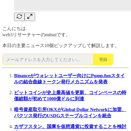
こんにちは.
web3リサーチャーのmitsuiです。
本日の主要ニュース10個ピックアップして解説します。
登録
Binanceがウォレットユーザー向けにPump.funスタイ
ルの結合曲線トークン発行メカニズムを発表
ビットコインが史上最高値を更新、コインベースの時
価総額が初めて1000億ドルに到達
暗号資産取引所OKXがGlobal Dollar Networkに加盟、
パクソス発行のUSDGステーブルコインを統合
カザフスタン、国庫を仮想通貨に投資することを検討