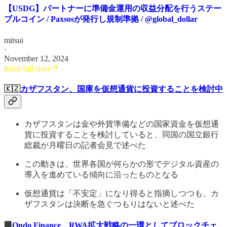
【USDG】パートナーに準備金運用の収益分配を行うステー
ブルコイン / Paxsosが発行し規制準拠 / @global_dollar
mitsui
·
November 12, 2024
Read full story
🇰🇿
カザフスタン、国庫を仮想通貨に投資することを検討中
カザフスタンは金や外貨準備などの国家資金を仮想通
貨に投資することを検討していると、同国の国立銀行
総裁が月曜日の記者会見で述べた
この動きは、世界各国が何らかの形でデジタル資産の
導入を進めている傾向に沿ったものとなる
仮想通貨は「不安定」になり得ると指摘しつつも、カ
ザフスタンは決断を急ぐつもりはないと述べた
🏢
Ondo Finance、RWA拡大戦略の一環としてブロックチェ