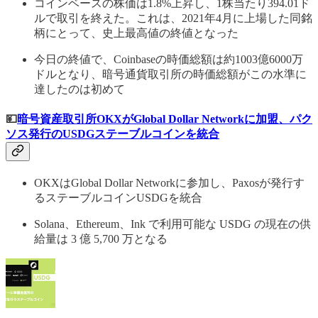
コインベースの株価は1.8%上昇し、1株当たり394.01ド
ルで取引を終えた。これは、2021年4月に上場した同銘
柄にとって、史上最高値の終値となった
今日の終値で、Coinbaseの時価総額は約1003億6000万
ドルとなり、暗号通貨取引所の時価総額がこの水準に
達したのは初めて
💴
暗号資産取引所OKXがGlobal Dollar Networkに加盟、パク
ソス発行のUSDGステーブルコインを統合
OKXはGlobal Dollar Networkに参加し、Paxosが発行す
るステーブルコインUSDGを統合
Solana、Ethereum、Ink で利用可能な USDG の現在の供
給量は 3 億 5,700 万となる