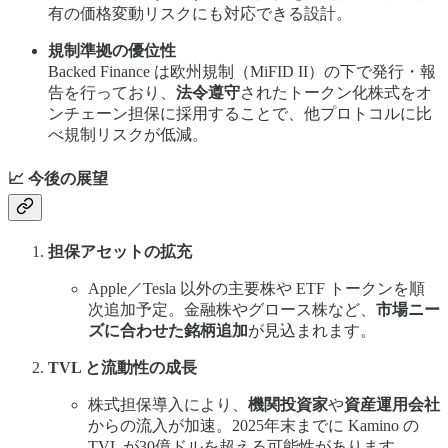
有の価格変動リスクにも対応できる設計。
規制準拠の優位性
Backed Finance は欧州規制（MiFID II）の下で発行・報
告を行っており、
法令遵守
されたトークン化株式をオ
ンチェーン担保に採用することで、他プロトコルに比
べ規制リスクが低減。
📈 今後の展望
担保アセットの拡充
Apple／Tesla 以外の主要株や ETF トークンを順
次追加予定。金融株やグロース株など、
市場ニー
ズに合わせた銘柄追加
が見込まれます。
TVL と流動性の成長
株式担保導入により、
機関投資家
や
資産運用会社
からの流入が加速。2025年末までに Kamino の
TVL が30億ドルを超える可能性があります。