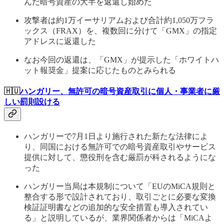
んだ暗号資産の大半を返還し始めた
攻撃者は約1万イーサリアムおよび合計約1,050万フラ
ックス（FRAX）を、複数回に分けて「GMX」の指定
アドレスに返還した
なお今回の返還は、「GMX」が提示した「ホワイトハ
ット報奨金」提案に応じたものとみられる
🇭🇺
ハンガリー、無許可の暗号資産取引に個人・事業者に厳
しい罰則設ける
ハンガリーで7月1日より施行された新たな法律によ
り、同国における無許可での暗号資産取引やサービス
提供に対して、懲役刑を含む厳罰が科されるようにな
った
ハンガリー当局は本規制について「EUのMiCA規則と
整合する形で設計されており、取引ごとに必要な変換
検証証明書などの追加的な安全措置も導入されてい
る」と説明しているが、業界関係者からは「MiCAよ