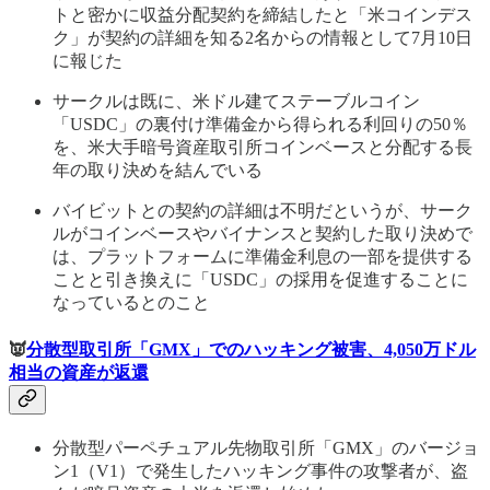
トと密かに収益分配契約を締結したと「米コインデス
ク」が契約の詳細を知る2名からの情報として7月10日
に報じた
サークルは既に、米ドル建てステーブルコイン
「USDC」の裏付け準備金から得られる利回りの50％
を、米大手暗号資産取引所コインベースと分配する長
年の取り決めを結んでいる
バイビットとの契約の詳細は不明だというが、サーク
ルがコインベースやバイナンスと契約した取り決めで
は、プラットフォームに準備金利息の一部を提供する
ことと引き換えに「USDC」の採用を促進することに
なっているとのこと
👿
分散型取引所「GMX」でのハッキング被害、4,050万ドル
相当の資産が返還
分散型パーペチュアル先物取引所「GMX」のバージョ
ン1（V1）で発生したハッキング事件の攻撃者が、盗