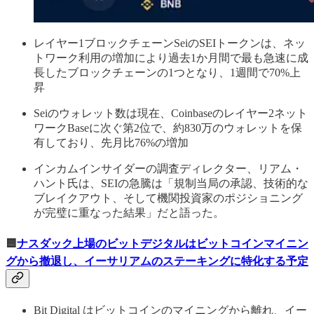
レイヤー1ブロックチェーンSeiのSEIトークンは、ネッ
トワーク利用の増加により過去1か月間で最も急速に成
長したブロックチェーンの1つとなり、1週間で70%上
昇
Seiのウォレット数は現在、Coinbaseのレイヤー2ネット
ワークBaseに次ぐ第2位で、約830万のウォレットを保
有しており、先月比76%の増加
インカムインサイダーの調査ディレクター、リアム・
ハント氏は、SEIの急騰は「規制当局の承認、技術的な
ブレイクアウト、そして機関投資家のポジショニング
が完璧に重なった結果」だと語った。
🟦
ナスダック上場のビットデジタルはビットコインマイニン
グから撤退し、イーサリアムのステーキングに特化する予定
Bit Digital はビットコインのマイニングから離れ、イー