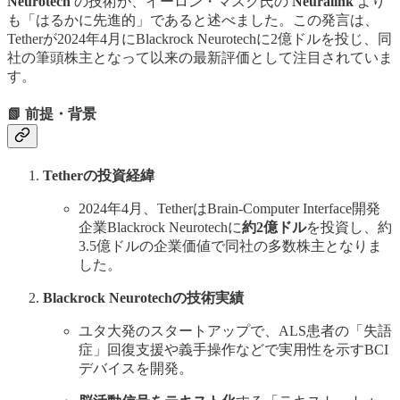
Neurotech
の技術が、イーロン・マスク氏の
Neuralink
より
も「はるかに先進的」であると述べました。この発言は、
Tetherが2024年4月にBlackrock Neurotechに2億ドルを投じ、同
社の筆頭株主となって以来の最新評価として注目されていま
す。
📗 前提・背景
Tetherの投資経緯
2024年4月、TetherはBrain-Computer Interface開発
企業Blackrock Neurotechに
約2億ドル
を投資し、約
3.5億ドルの企業価値で同社の多数株主となりま
した。
Blackrock Neurotechの技術実績
ユタ大発のスタートアップで、ALS患者の「失語
症」回復支援や義手操作などで実用性を示すBCI
デバイスを開発。