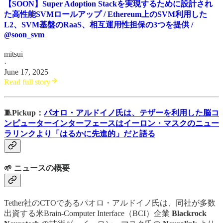
【SOON】Super Adoption Stackを実現するために設計され
た高性能SVMロールアップ / Ethereum上のSVM利用した
L2、SVM基盤のRaaS、相互運用性担保の3つを提供 /
@soon_svm
mitsui
·
June 17, 2025
Read full story
🧵Pickup：
パオロ・アルドイノ氏は、テザーを利用した脳コ
ンピューターインターフェースはイーロン・マスクのニュー
ラリンクより「はるかに先進的」だと語る
🌱 ニュースの概要
Tether社のCTOであるパオロ・アルドイノ氏は、同社が多数
出資する米Brain-Computer Interface（BCI）企業
Blackrock