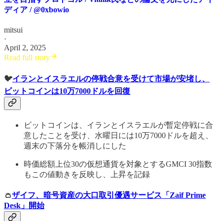
ディア / @0xbowio
mitsui
·
April 2, 2025
Read full story
🐦
イランとイスラエルの停戦合意を受けて市場が安堵し、
ビットコインは10万7000ドルを回復
ビットコインは、イランとイスラエルが暫定停戦に合
意したことを受け、水曜日には10万7000ドルを超え、
週末の下落分を帳消しにした
時価総額上位30の仮想通貨を対象とするGMCI 30指数
もこの値動きを反映し、上昇を記録
👛
ザイフ、暗号資産の大口取引優遇サービス「Zaif Prime
Desk」開始