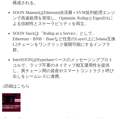
構成される。
SOON MainnetはEthereum決済層＋SVM並列処理エンジ
ンで高速処理を実現し、Optimistic RollupとEigenDAに
よる信頼性とスケーラビリティを両立。
SOON Stackは「Rollup as a Service」として、
Ethereum・BNB・Baseなど任意のLayer1上にSolana互換
L2チェーンをワンクリック展開可能にするインフラ
群。
InterSOONはHyperlaneベースのメッセージングプロト
コルで、ラップ不要のネイティブ相互運用性を提供
し、異チェーン間の資産やスマートコントラクト呼び
出しをシームレスに連携。
↓詳細はこちら