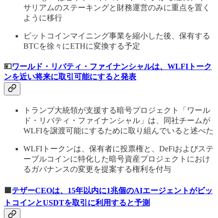
サリアムのステーキングと財務運営のみに重点を置く
ように移行
ビットコインマイニング事業を縮小した後、保有する
BTCを徐々にETHに変換する予定
💴
ワールド・リバティ・ファイナンシャルは、WLFIトーク
ンを近い将来に取引可能にすると発表
トランプ大統領が支援する暗号プロジェクト「ワール
ド・リバティ・ファイナンシャル」は、同社チームが
WLFIを譲渡可能にするために取り組んでいると述べた
WLFIトークンは、保有者に投票権と、DeFiおよびステ
ーブルコインに特化した暗号資産プロジェクトにおけ
るガバナンスの変更を提案する権利を付与
🟩
テザーCEOは、15年以内に1兆個のAIエージェントがビッ
トコインとUSDTを取引に利用すると予測