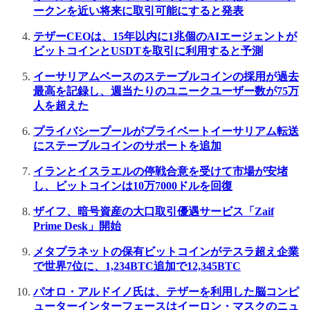
ークンを近い将来に取引可能にすると発表
テザーCEOは、15年以内に1兆個のAIエージェントが
ビットコインとUSDTを取引に利用すると予測
イーサリアムベースのステーブルコインの採用が過去
最高を記録し、週当たりのユニークユーザー数が75万
人を超えた
プライバシープールがプライベートイーサリアム転送
にステーブルコインのサポートを追加
イランとイスラエルの停戦合意を受けて市場が安堵
し、ビットコインは10万7000ドルを回復
ザイフ、暗号資産の大口取引優遇サービス「Zaif
Prime Desk」開始
メタプラネットの保有ビットコインがテスラ超え企業
で世界7位に、1,234BTC追加で12,345BTC
パオロ・アルドイノ氏は、テザーを利用した脳コンピ
ューターインターフェースはイーロン・マスクのニュ