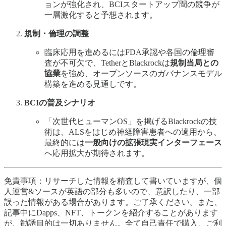
ョンが強化され、BCIスタートアップ間の競争が
一層激化すると予想されます。
規制・倫理の調整
臨床応用を進めるにはFDA承認や各国の倫理審
査が不可欠で、TetherとBlackrockは
規制当局との
協業
を強め、オープンソースのガバナンスモデル
構築を進める見通しです。
BCIの普及シナリオ
「次世代ヒューマンOS」を掲げるBlackrockの技
術は、ALSをはじめ神経障害患者への適用から、
最終的には
一般向けの拡張現実インターフェース
へ応用拡大が期待されます。
免責事項：リサーチした情報を精査して書いていますが、個
人運営&ソースが英語の部分も多いので、意訳したり、一部
誤った情報がある場合があります。ご了承ください。また、
記事中にDapps、NFT、トークンを紹介することがあります
が、勧誘目的は一切ありません。全て自己責任で購入、ご利