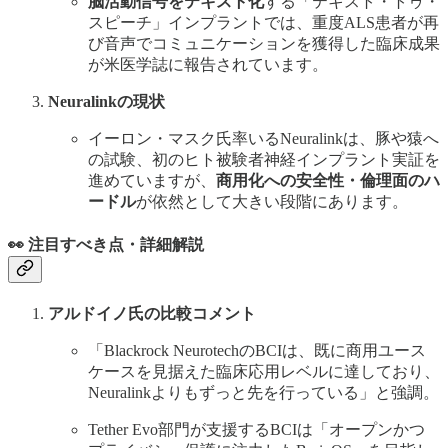
脳活動信号をテキスト化
する「テキスト・トゥ・
スピーチ」インプラントでは、重度ALS患者が再
び音声でコミュニケーションを獲得した臨床成果
が米医学誌に報告されています。
Neuralinkの現状
イーロン・マスク氏率いるNeuralinkは、豚や猿へ
の試験、初のヒト被験者神経インプラント実証を
進めていますが、
商用化への安全性・倫理面のハ
ードル
が依然として大きい段階にあります。
👀 注目すべき点・詳細解説
アルドイノ氏の比較コメント
「Blackrock NeurotechのBCIは、既に商用ユース
ケースを見据えた臨床応用レベルに達しており、
Neuralinkよりもずっと先を行っている」と強調。
Tether Evo部門が支援するBCIは「オープンかつ