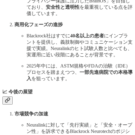
プライバシー保護に注力したBrainOS」を目指し
ており、
安全性と透明性
を最重視している点を評
価しています。
商用化フェーズの進捗
Blackrock社はすでに
40名以上の患者
にインプラ
ントを提供し、義肢制御やコミュニケーション支
援で実績。Neuralinkのヒト試験人数と比べても、
実運用に近い段階にあることが背景です。
2025年中には、ASTM規格やFDAの治験（IDE）
プロセスを踏まえつつ、
一部先進病院での本格導
入
を狙っています。
📈 今後の展望
市場競争の加速
Neuralinkに対して「先行実績」と「安全・オープ
ン性」を訴求できるBlackrock Neurotechのポジシ