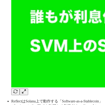
ReflectはSolana上で動作する「Software-as-a-Stablecoin」