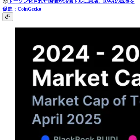
📦
トークン化された国債が56億ドルに急増、RWAの成長を
促進：CoinGecko