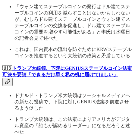
「ウォン建てステーブルコインの発行はドル建てステ
ーブルコインの利用を減らすことはないかもしれない
が、むしろドル建てステーブルコインとウォン建てス
テーブルコインの交換を促進し、ドル建てステーブル
コインの需要を増やす可能性がある」と李氏は水曜日
の記者会見で述べた
これは、国内資本の流出を防ぐためにKRWステーブル
コインを推進するという大統領の政策と矛盾している
🇺🇸
トランプ大統領、下院にGENIUSステーブルコイン法案
可決を要請「できるだけ早く私の机に届けてほしい」
ドナルド・トランプ米大統領はソーシャルメディアへ
の新たな投稿で、下院に対しGENIUS法案を前進させ
るよう促した
トランプ大統領は、この法案によりアメリカがデジタ
ル資産の「誰もが認めるリーダー」になるだろうと述
べた