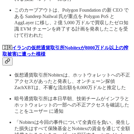
このカーブアウトは、Polygon Foundation の新 CEO で
ある Sandeep Nailwal 氏が重点を Polygon PoS と
AggLayer に移し、2 億 5,000 万ドルで買収したゼロ知
識 EVM チェーンを終了する計画を発表したことを受
けて行われた
🇮🇷
イランの仮想通貨取引所Nobitexが8000万ドル以上の搾
取被害に遭った模様
仮想通貨取引所Nobitexは、ホットウォレットへの不正
アクセスがあったと発表し、オンチェーン探偵
ZachXBTは、不審な流出額を8,000万ドルと推定した
暗号通貨取引所は本日早朝、技術チームがインフラと
ホットウォレットの一部への不正アクセスを確認した
ことをユーザー に通知
「Nobitexは今回の事件について全責任を負い、発生し
た損失はすべて保険基金とNobitexの資金を通じて全額