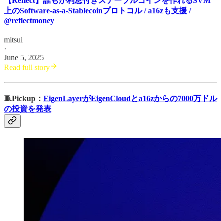
【Reflect】誰もが利息付きステーブルコインを作れるSVM
上のSoftware-as-a-Stablecoinプロトコル / a16zも支援 /
@reflectmoney
mitsui
·
June 5, 2025
Read full story
🧵Pickup：
EigenLayerがEigenCloudとa16zからの7000万ドル
の投資を発表