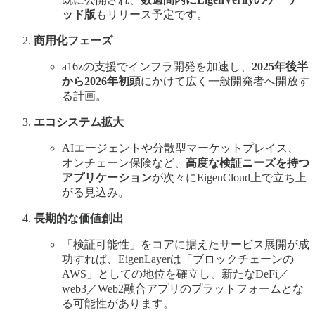
ッド版
もリリース予定です。
商用化フェーズ
a16zの支援でインフラ開発を加速し、
2025年後半
から2026年初頭
にかけて広く一般開発者へ開放す
る計画。
エコシステム拡大
AIエージェントや分散型マーケットプレイス、
オンチェーン保険など、
高度な検証ニーズを持つ
アプリケーション
が次々にEigenCloud上で立ち上
がる見込み。
長期的な価値創出
「検証可能性」をコアに据えたサービス展開が成
功すれば、EigenLayerは「ブロックチェーンの
AWS」としての地位を確立し、新たなDeFi／
web3／Web2融合アプリのプラットフォームとな
る可能性があります。