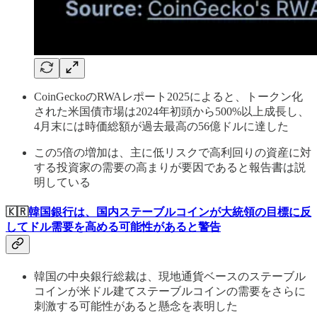
CoinGeckoのRWAレポート2025によると、トークン化
された米国債市場は2024年初頭から500%以上成長し、
4月末には時価総額が過去最高の56億ドルに達した
この5倍の増加は、主に低リスクで高利回りの資産に対
する投資家の需要の高まりが要因であると報告書は説
明している
🇰🇷
韓国銀行は、国内ステーブルコインが大統領の目標に反
してドル需要を高める可能性があると警告
韓国の中央銀行総裁は、現地通貨ベースのステーブル
コインが米ドル建てステーブルコインの需要をさらに
刺激する可能性があると懸念を表明した