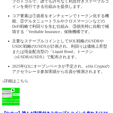
プロトコルで、誰でも許可なく利息付きステーブルコ
インを発行できる仕組みを提供します。
コア要素は①資産をオンチェーンでトークン化する機
能、②デルタニュートラルやクロスマージンなどの
DeFi戦略で利回りを生む仕組み、③損失時に自動で補
填する「Verifiable Insurance」保険機構です。
主要なステーブルコインとしてSOL戦略のUSDRや
USDC戦略のUSDXが計画され、利回りは価格上昇型
または現金配当型の「Liquid Bond」トークン
（sUSDR/sUSDX）で配布されます。
2025年Q3にオープンベータが予定され、a16z Cryptoの
アクセラレータ参加実績から出資が推測されます。
↓詳細はこちら