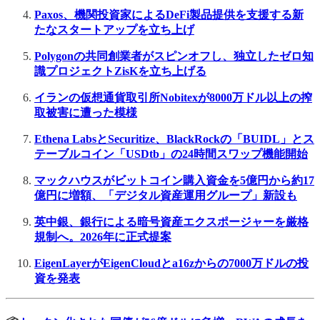
Paxos、機関投資家によるDeFi製品提供を支援する新
たなスタートアップを立ち上げ
Polygonの共同創業者がスピンオフし、独立したゼロ知
識プロジェクトZisKを立ち上げる
イランの仮想通貨取引所Nobitexが8000万ドル以上の搾
取被害に遭った模様
Ethena LabsとSecuritize、BlackRockの「BUIDL」とス
テーブルコイン「USDtb」の24時間スワップ機能開始
マックハウスがビットコイン購入資金を5億円から約17
億円に増額、「デジタル資産運用グループ」新設も
英中銀、銀行による暗号資産エクスポージャーを厳格
規制へ。2026年に正式提案
EigenLayerがEigenCloudとa16zからの7000万ドルの投
資を発表