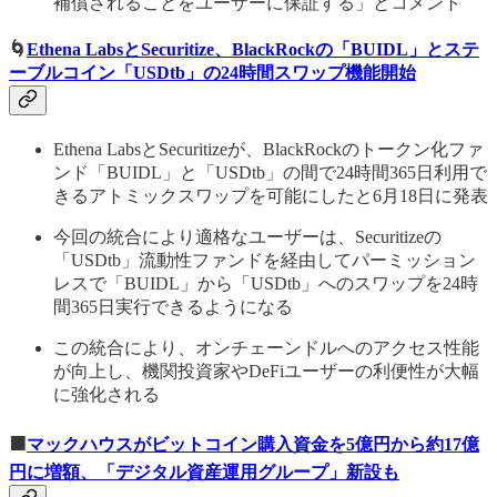
補償されることをユーザーに保証する」とコメント
🌀
Ethena LabsとSecuritize、BlackRockの「BUIDL」とステ
ーブルコイン「USDtb」の24時間スワップ機能開始
Ethena LabsとSecuritizeが、BlackRockのトークン化ファ
ンド「BUIDL」と「USDtb」の間で24時間365日利用で
きるアトミックスワップを可能にしたと6月18日に発表
今回の統合により適格なユーザーは、Securitizeの
「USDtb」流動性ファンドを経由してパーミッション
レスで「BUIDL」から「USDtb」へのスワップを24時
間365日実行できるようになる
この統合により、オンチェーンドルへのアクセス性能
が向上し、機関投資家やDeFiユーザーの利便性が大幅
に強化される
🟧
マックハウスがビットコイン購入資金を5億円から約17億
円に増額、「デジタル資産運用グループ」新設も