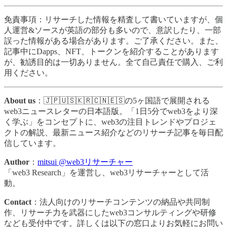
免責事項：リサーチした情報を精査して書いていますが、個
人運営&ソースが英語の部分も多いので、意訳したり、一部
誤った情報がある場合があります。ご了承ください。また、
記事中にDapps、NFT、トークンを紹介することがあります
が、勧誘目的は一切ありません。全て自己責任で購入、ご利
用ください。
About us
：🇯🇵🇺🇸🇰🇷🇨🇳🇪🇸の5ヶ国語で展開される
web3ニュースレターの日本語版。「1日5分でweb3をより深
く学ぶ」をコンセプトに、web3の注目トレンドやプロジェ
クトの解説、最新ニュース紹介などのリサーチ記事を毎日配
信しています。
Author
：
mitsui @web3リサーチャー
「web3 Research」を運営し、web3リサーチャーとして活
動。
Contact
：法人向けのリサーチコンテンツの納品や共同制
作、リサーチ力を武器にしたweb3コンサルティングや研修
なども受付中です。詳しくは以下の窓口よりお気軽にお問い