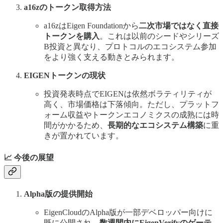
a16zのトークン取得方法
a16zはEigen Foundationから
二次市場ではなく直接
トークンを購入
。これは以前のシードやシリーズ
B投資と異なり、プロトコルのエコシステム参加
をより強く支える動きとみられます。
EIGENトークンの現状
投資発表時点でEIGENは依然ボラティリティが
高く、市場価格は下落傾向。ただし、プラットフ
ォーム収益やトークンエコノミクスの成熟には時
間がかかるため、
長期的なエコシステム構築
に重
きが置かれています。
📈 今後の展望
Alpha版の提供開始
EigenCloudのAlpha版が一部デベロッパー向けに
既に公開され、
数週間内にEigenVerifyのゲーテ