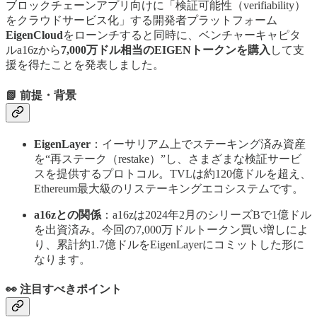
ブロックチェーンアプリ向けに「検証可能性（verifiability）
をクラウドサービス化」する開発者プラットフォーム
EigenCloud
をローンチすると同時に、ベンチャーキャピタ
ルa16zから
7,000万ドル相当のEIGENトークンを購入
して支
援を得たことを発表しました。
📗 前提・背景
EigenLayer
：イーサリアム上でステーキング済み資産
を“再ステーク（restake）”し、さまざまな検証サービ
スを提供するプロトコル。TVLは約120億ドルを超え、
Ethereum最大級のリステーキングエコシステムです。
a16zとの関係
：a16zは2024年2月のシリーズBで1億ドル
を出資済み。今回の7,000万ドルトークン買い増しによ
り、累計約1.7億ドルをEigenLayerにコミットした形に
なります。
👀 注目すべきポイント