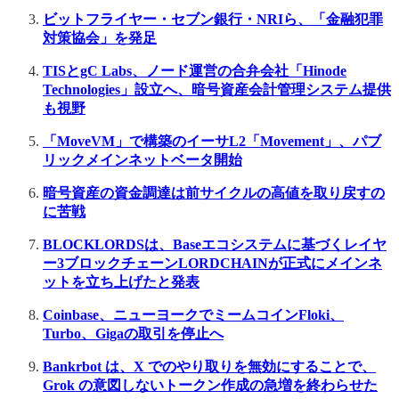
ビットフライヤー・セブン銀行・NRIら、「金融犯罪
対策協会」を発足
TISとgC Labs、ノード運営の合弁会社「Hinode
Technologies」設立へ、暗号資産会計管理システム提供
も視野
「MoveVM」で構築のイーサL2「Movement」、パブ
リックメインネットベータ開始
暗号資産の資金調達は前サイクルの高値を取り戻すの
に苦戦
BLOCKLORDSは、Baseエコシステムに基づくレイヤ
ー3ブロックチェーンLORDCHAINが正式にメインネ
ットを立ち上げたと発表
Coinbase、ニューヨークでミームコインFloki、
Turbo、Gigaの取引を停止へ
Bankrbot は、X でのやり取りを無効にすることで、
Grok の意図しないトークン作成の急増を終わらせた