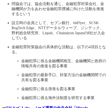
同協会では、協会活動を通じ、金融犯罪対策会社、金
融機関が力をあわせ金融犯罪撲滅に向けた活動を推進
するという
設立時の会員として、セブン銀行、bitFlyer、SCSK
RegTech Edge、NTTデータルウィーブ、ジンテック、
野村総合研究所、Liquid、Chainalysis Japanの8社が入会
している
金融犯罪対策協会の具体的な活動は、以下の4項目とな
る。
金融犯罪に係る金融機関相互、金融機関と政府の
情報共有の推進を図る事業
金融犯罪の最新手口、対策方法の金融機関間での
共有を図る事業
金融犯罪に係る啓発を図る事業
金融犯罪に係る海外法制度を研究する事業
🧱
TISとgC Labs、ノード運営の合弁会社「Hinode