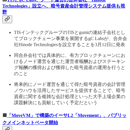
Technologies」設立へ、暗号資産会計管理システム提供も視
野
TISインテックグループのTISとgumiの連結子会社とし
てブロックチェーン事業を展開するgC Labsが、合弁会
社Hinode Technologiesを設立することを3月12日に発表
同合弁会社では具体的に、有力ブロックチェーンにお
けるノード運営を通じた運営者報酬およびステーキン
グ報酬の獲得および獲得した暗号資産の運用を行うと
のこと
将来的にノード運営を通じて得た暗号資産の会計管理
ノウハウを活用したサービスを提供することで、暗号
資産に関する複雑な会計処理といった大手上場企業の
課題解決にも貢献していく予定だという
🟨
「MoveVM」で構築のイーサL2「Movement」、パブリッ
クメインネットベータ開始