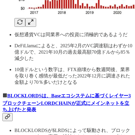
仮想通貨VCは同業界への投資に消極的であるようだ
DeFiLlamaによると、2025年2月のVC調達額はわずか10
億ドルで、2021年10月の過去最高額70億ドルから85％
減少した
10億ドルという数字は、FTX崩壊から数週間後、業界
を取り巻く感情が最低だった2022年12月に調達された
金額より70％多いだけとなる
🟦
BLOCKLORDSは、Baseエコシステムに基づくレイヤー3
ブロックチェーンLORDCHAINが正式にメインネットを立
ち上げたと発表
BLOCKLORDSが$LRDSによって駆動され、ブロック