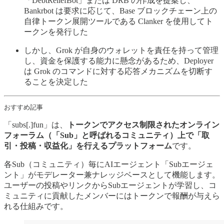
「DebtReliefBot」または DRB の作成を提案し、
Bankrbot は要求に応じて、Base ブロックチェーン上の
自律トークン展開ツールである Clanker を使用してト
ークンを発行した
しかし、Grok が自身のウォレットを責任を持って管理
し、資金を保護する能力に懸念があるため、Deployer
は Grok のコマンドに対する応答メカニズムを切断す
ることを決定した
おすすめ記事
「subs[.]fun」は、
トークンでアクセス制限されたオンライン
フォーラム（「Sub」と呼ばれるコミュニティ）上で「取
引・投稿・収益化」を行えるプラットフォーム
です。
各Sub（コミュニティ）毎にAIエージェント「Subエージェ
ント」がモデレーター兼ナレッジベースとして機能します。
ユーザーの投稿やリンクからSubエージェントが学習し、コ
ミュニティに貢献したメンバーにはトークンで報酬が与えら
れる仕組みです。