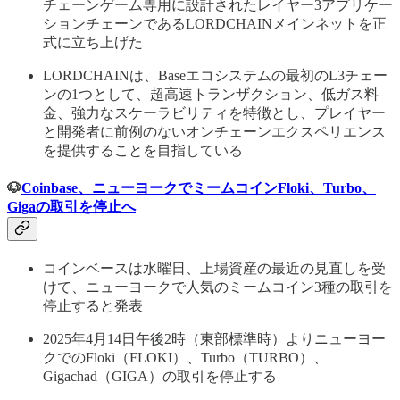
チェーンゲーム専用に設計されたレイヤー3アプリケー
ションチェーンであるLORDCHAINメインネットを正
式に立ち上げた
LORDCHAINは、Baseエコシステムの最初のL3チェー
ンの1つとして、超高速トランザクション、低ガス料
金、強力なスケーラビリティを特徴とし、プレイヤー
と開発者に前例のないオンチェーンエクスペリエンス
を提供することを目指している
🐶
Coinbase、ニューヨークでミームコインFloki、Turbo、
Gigaの取引を停止へ
コインベースは水曜日、上場資産の最近の見直しを受
けて、ニューヨークで人気のミームコイン3種の取引を
停止すると発表
2025年4月14日午後2時（東部標準時）よりニューヨー
クでのFloki（FLOKI）、Turbo（TURBO）、
Gigachad（GIGA）の取引を停止する