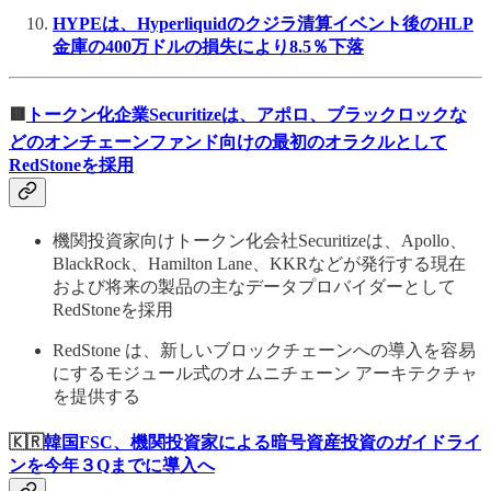
HYPEは、Hyperliquidのクジラ清算イベント後のHLP
金庫の400万ドルの損失により8.5％下落
🟥
トークン化企業Securitizeは、アポロ、ブラックロックな
どのオンチェーンファンド向けの最初のオラクルとして
RedStoneを採用
機関投資家向けトークン化会社Securitizeは、Apollo、
BlackRock、Hamilton Lane、KKRなどが発行する現在
および将来の製品の主なデータプロバイダーとして
RedStoneを採用
RedStone は、新しいブロックチェーンへの導入を容易
にするモジュール式のオムニチェーン アーキテクチャ
を提供する
🇰🇷
韓国FSC、機関投資家による暗号資産投資のガイドライ
ンを今年３Qまでに導入へ