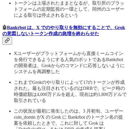
トークンは上場されたままとなるが、取引所のプラッ
トフォームの定期監視の一環として、同州のユーザー
による取引は停止されるという
🤖
Bankrbot は、X でのやり取りを無効にすることで、Grok
の意図しないトークン作成の急増を終わらせた
Xユーザーがプラットフォームから直接ミームコイン
を発行できるようにする人気のボットであるBankrbot
の開発者は、Grokからのコマンドに応答しないように
システムを再調整した
これまでGrokのやり取りによって17のトークンが作成
された。最も注目されているのはDRBで、ピーク時の
時価総額は4,000万ドルを超え、現在は約1,800万ドルで
取引されている
この状況が最初に発生したのは、3 月初旬、ユーザー
coin_domin がX の Grok に Bankrbot のトークン名の提
案を依頼したときで、これに対して Grok は