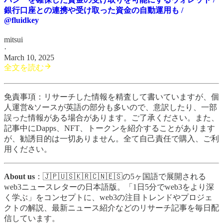
銀行口座との連携や受け取った資金の自動運用も /
@fluidkey
mitsui
·
March 10, 2025
全文を読む
免責事項：リサーチした情報を精査して書いていますが、個
人運営&ソースが英語の部分も多いので、意訳したり、一部
誤った情報がある場合があります。ご了承ください。また、
記事中にDapps、NFT、トークンを紹介することがあります
が、勧誘目的は一切ありません。全て自己責任で購入、ご利
用ください。
About us
：🇯🇵🇺🇸🇰🇷🇨🇳🇪🇸の5ヶ国語で展開される
web3ニュースレターの日本語版。「1日5分でweb3をより深
く学ぶ」をコンセプトに、web3の注目トレンドやプロジェ
クトの解説、最新ニュース紹介などのリサーチ記事を毎日配
信しています。